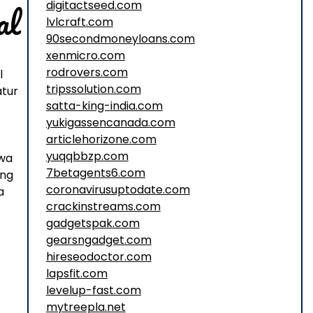
al
digitactseed.com
lvlcraft.com
90secondmoneyloans.com
xenmicro.com
rodrovers.com
l
tripssolution.com
atur
satta-king-india.com
yukigassencanada.com
articlehorizone.com
yuqqbbzp.com
hwa
7betagents6.com
ang
coronavirusuptodate.com
a
crackinstreams.com
gadgetspak.com
gearsngadget.com
hireseodoctor.com
lapsfit.com
levelup-fast.com
mytreepla.net