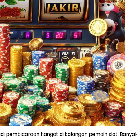
enjadi pembicaraan hangat di kalangan pemain slot. Banyak