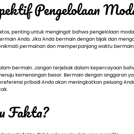
pektif Pengelolaan Mod
mitos, penting untuk mengingat bahwa pengelolaan moda
ermain Anda. Jika Anda bermain dengan bijak dan meng
menikmati permainan dan memperpanjang waktu bermain
t dalam bermain. Jangan terjebak dalam kepercayaan ba
menuju kemenangan besar. Bermain dengan anggaran y
 preferensi pribadi Anda akan meningkatkan peluang And
cak.
u Fakta?