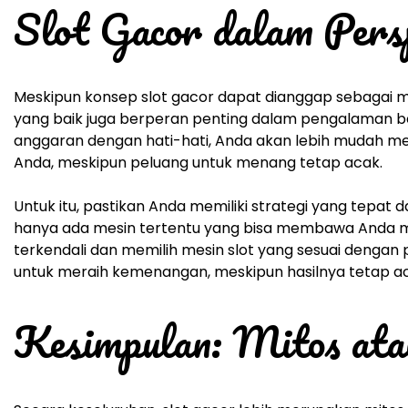
Slot Gacor dalam Pers
Meskipun konsep slot gacor dapat dianggap sebagai 
yang baik juga berperan penting dalam pengalaman b
anggaran dengan hati-hati, Anda akan lebih mudah 
Anda, meskipun peluang untuk menang tetap acak.
Untuk itu, pastikan Anda memiliki strategi yang tepa
hanya ada mesin tertentu yang bisa membawa Anda 
terkendali dan memilih mesin slot yang sesuai dengan
untuk meraih kemenangan, meskipun hasilnya tetap a
Kesimpulan: Mitos ata