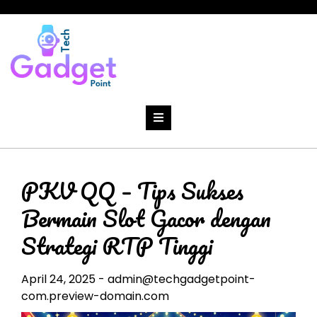
Skip
to
content
PKV QQ – Tips Sukses
Bermain Slot Gacor dengan
Strategi RTP Tinggi
April 24, 2025
-
admin@techgadgetpoint-
com.preview-domain.com