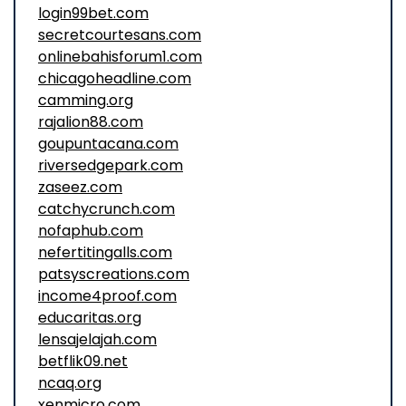
login99bet.com
secretcourtesans.com
onlinebahisforum1.com
chicagoheadline.com
camming.org
rajalion88.com
goupuntacana.com
riversedgepark.com
zaseez.com
catchycrunch.com
nofaphub.com
nefertitingalls.com
patsyscreations.com
income4proof.com
educaritas.org
lensajelajah.com
betflik09.net
ncaq.org
xenmicro.com