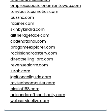
empresasposicionamientoweb.com
tonybestcosmetics.com
buzznc.com
fxjoiner.com
skinbykindra.com
alltherageface.com
codenational.com
progameexplorer.com
rockislandroastery.com
directselling-pro.com
revenuealarm.com
lurab.com
ignitioncoilguide.com
mytechcomputer.com
bioslot168.com
artsandcraftsauthority.com
webservicelive.com