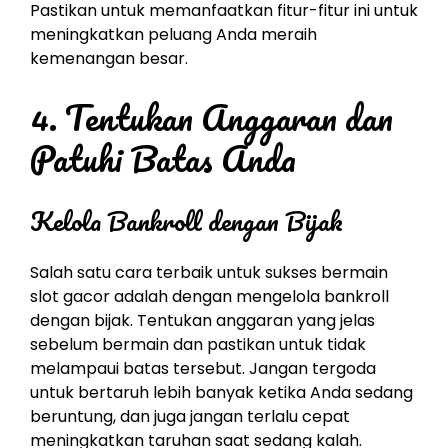
Pastikan untuk memanfaatkan fitur-fitur ini untuk
meningkatkan peluang Anda meraih
kemenangan besar.
4. Tentukan Anggaran dan
Patuhi Batas Anda
Kelola Bankroll dengan Bijak
Salah satu cara terbaik untuk sukses bermain
slot gacor adalah dengan mengelola bankroll
dengan bijak. Tentukan anggaran yang jelas
sebelum bermain dan pastikan untuk tidak
melampaui batas tersebut. Jangan tergoda
untuk bertaruh lebih banyak ketika Anda sedang
beruntung, dan juga jangan terlalu cepat
meningkatkan taruhan saat sedang kalah.