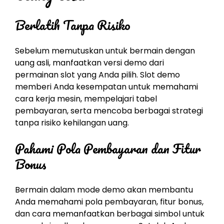
Berlatih Tanpa Risiko
Sebelum memutuskan untuk bermain dengan
uang asli, manfaatkan versi demo dari
permainan slot yang Anda pilih. Slot demo
memberi Anda kesempatan untuk memahami
cara kerja mesin, mempelajari tabel
pembayaran, serta mencoba berbagai strategi
tanpa risiko kehilangan uang.
Pahami Pola Pembayaran dan Fitur
Bonus
Bermain dalam mode demo akan membantu
Anda memahami pola pembayaran, fitur bonus,
dan cara memanfaatkan berbagai simbol untuk