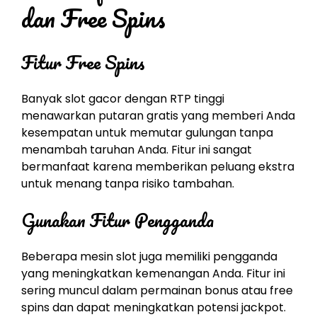
dan Free Spins
Fitur Free Spins
Banyak slot gacor dengan RTP tinggi
menawarkan putaran gratis yang memberi Anda
kesempatan untuk memutar gulungan tanpa
menambah taruhan Anda. Fitur ini sangat
bermanfaat karena memberikan peluang ekstra
untuk menang tanpa risiko tambahan.
Gunakan Fitur Pengganda
Beberapa mesin slot juga memiliki pengganda
yang meningkatkan kemenangan Anda. Fitur ini
sering muncul dalam permainan bonus atau free
spins dan dapat meningkatkan potensi jackpot.