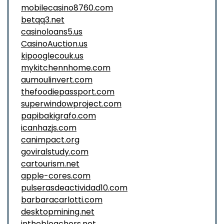
mobilecasino8760.com
betqq3.net
casinoloans5.us
CasinoAuction.us
kipooglecouk.us
mykitchennhome.com
aumoulinvert.com
thefoodiepassport.com
superwindowproject.com
papibakigrafo.com
icanhazjs.com
canimpact.org
goviralstudy.com
cartourism.net
apple-cores.com
pulserasdeactividad10.com
barbaracarlotti.com
desktopmining.net
inthebleachers.net