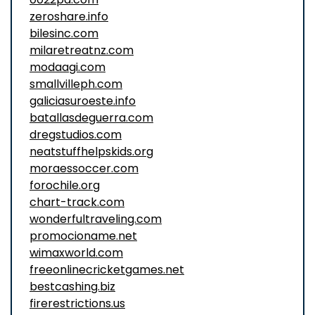
zeroshare.info
bilesinc.com
milaretreatnz.com
modaagi.com
smallvilleph.com
galiciasuroeste.info
batallasdeguerra.com
dregstudios.com
neatstuffhelpskids.org
moraessoccer.com
forochile.org
chart-track.com
wonderfultraveling.com
promocioname.net
wimaxworld.com
freeonlinecricketgames.net
bestcashing.biz
firerestrictions.us