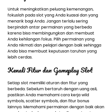
Untuk meningkatkan peluang kemenangan,
fokuslah pada slot yang Anda kuasai dan yang
menarik bagi Anda. Jangan terlalu sering
berpindah antar permainan yang berbeda
karena bisa membingungkan dan membuat
Anda kehilangan fokus. Pilih permainan yang
Anda nikmati dan pelajari dengan baik sehingga
Anda bisa membuat keputusan taruhan yang
lebih cerdas.
Kenali Fitur dan Gameplay Slot
Setiap slot memiliki aturan dan fitur yang
berbeda. Sebelum bertaruh dengan uang asli,
pastikan Anda memahami cara kerja wild
symbols, scatter symbols, dan fitur bonus
lainnya. Memahami permainan dengan baik akan