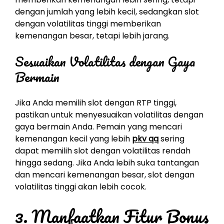
dengan jumlah yang lebih kecil, sedangkan slot
dengan volatilitas tinggi memberikan
kemenangan besar, tetapi lebih jarang.
Sesuaikan Volatilitas dengan Gaya
Bermain
Jika Anda memilih slot dengan RTP tinggi,
pastikan untuk menyesuaikan volatilitas dengan
gaya bermain Anda. Pemain yang mencari
kemenangan kecil yang lebih
pkv qq
sering
dapat memilih slot dengan volatilitas rendah
hingga sedang. Jika Anda lebih suka tantangan
dan mencari kemenangan besar, slot dengan
volatilitas tinggi akan lebih cocok.
3. Manfaatkan Fitur Bonus