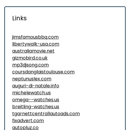
Links
jimsfamousbbq.com
libertywalk-usa.com
australiamovie.net
gizmobird.co.uk
mp3djsong.com
coursdanglaistoulouse.com
neptunuslex.com
auguri-di-natale.info
michelewatch.us
omega--watches.us
breitling-watches.us
tgarnettcentrallautoads.com
fixadvert.com
autopluz.co