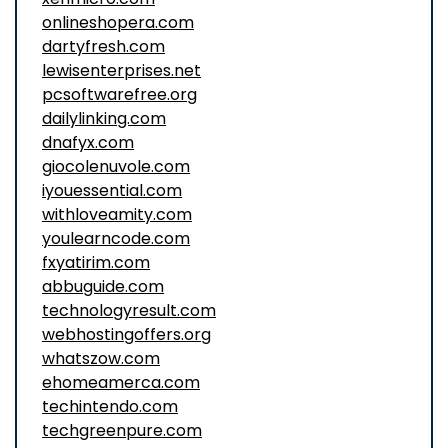
onlineshopera.com
dartyfresh.com
lewisenterprises.net
pcsoftwarefree.org
dailylinking.com
dnafyx.com
giocolenuvole.com
iyouessential.com
withloveamity.com
youlearncode.com
fxyatirim.com
abbuguide.com
technologyresult.com
webhostingoffers.org
whatszow.com
ehomeamerca.com
techintendo.com
techgreenpure.com