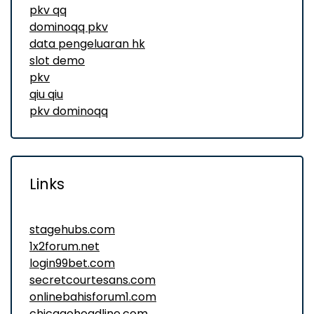
pkv qq
dominoqq pkv
data pengeluaran hk
slot demo
pkv
qiu qiu
pkv dominoqq
Links
stagehubs.com
1x2forum.net
login99bet.com
secretcourtesans.com
onlinebahisforum1.com
chicagoheadline.com