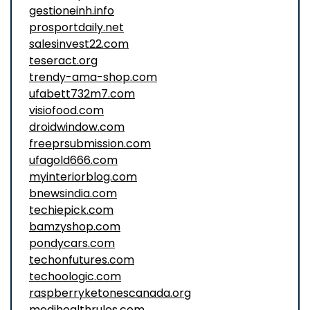
gestioneinh.info
prosportdaily.net
salesinvest22.com
teseract.org
trendy-ama-shop.com
ufabett732m7.com
visiofood.com
droidwindow.com
freeprsubmission.com
ufagold666.com
myinteriorblog.com
bnewsindia.com
techiepick.com
bamzyshop.com
pondycars.com
techonfutures.com
techoologic.com
raspberryketonescanada.org
medihealthrules.com