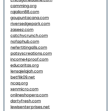
camming.org
rajalion88.com
goupuntacana.com
riversedgepark.com
zaseez.com
catchycrunch.com
nofaphub.com
nefertitingalls.com
patsyscreations.com
income4proof.com
educaritas.org
lensajelajah.com
betflik09.net
ncaq.org
xenmicro.com
onlineshopera.com
dartyfresh.com
lewisenterprises.net