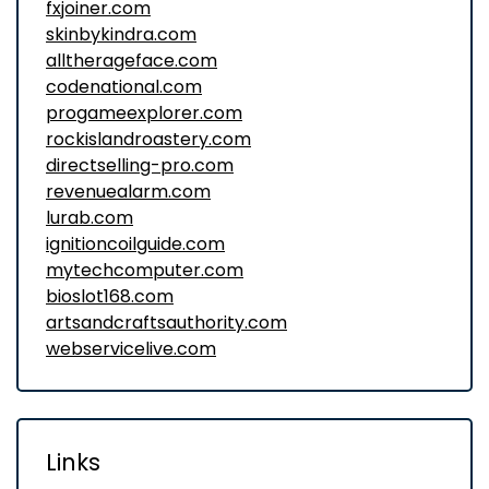
fxjoiner.com
skinbykindra.com
alltherageface.com
codenational.com
progameexplorer.com
rockislandroastery.com
directselling-pro.com
revenuealarm.com
lurab.com
ignitioncoilguide.com
mytechcomputer.com
bioslot168.com
artsandcraftsauthority.com
webservicelive.com
Links