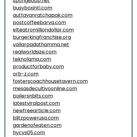
spongebob.net
busyboxintl.com
auttayanratchapak.com
postcoffeebarva.com
elteatromilliondollar.com
burgerkingfranchise.org
vallarpadathamma.net
realworldsize.com
teknolama.com
productforbaby.com
orb-z.com
fosterscoachhousetavern.com
mesasdecultivoonline.com
boilersnbits.com
latestviralpost.com
newfreearticle.com
blitzpowerusa.com
gardenofeaten.com
hycys05.com