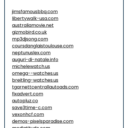
jimsfamousbbq.com
libertywalk-usa.com
australiamovie.net
gizmobird.co.uk
mp3djsong.com
coursdanglaistoulouse.com
neptunuslex.com
auguri-di-natale.info
michelewatch.us
omega--watches.us
breitling-watches.us
tgarnettcentrallautoads.com
fixadvert.com
autopluz.co
save3time-c.com
vexonhcf.com
demos-pixelsparadise.com