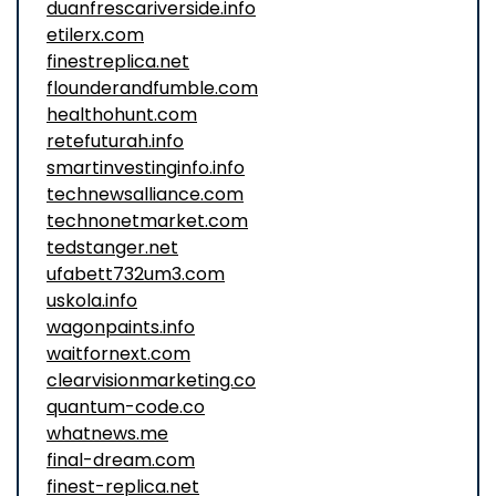
duanfrescariverside.info
etilerx.com
finestreplica.net
flounderandfumble.com
healthohunt.com
retefuturah.info
smartinvestinginfo.info
technewsalliance.com
technonetmarket.com
tedstanger.net
ufabett732um3.com
uskola.info
wagonpaints.info
waitfornext.com
clearvisionmarketing.co
quantum-code.co
whatnews.me
final-dream.com
finest-replica.net