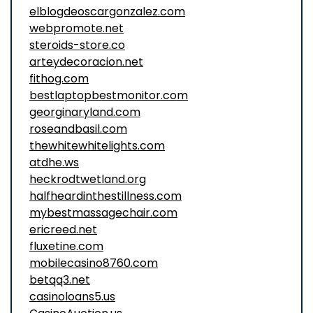
elblogdeoscargonzalez.com
webpromote.net
steroids-store.co
arteydecoracion.net
fithog.com
bestlaptopbestmonitor.com
georginaryland.com
roseandbasil.com
thewhitewhitelights.com
atdhe.ws
heckrodtwetland.org
halfheardinthestillness.com
mybestmassagechair.com
ericreed.net
fluxetine.com
mobilecasino8760.com
betqq3.net
casinoloans5.us