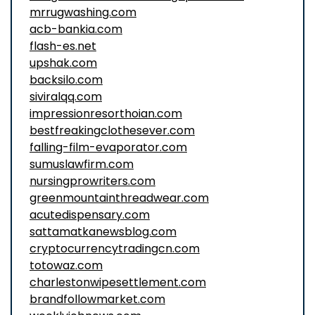
mrrugwashing.com
acb-bankia.com
flash-es.net
upshak.com
backsilo.com
siviralqq.com
impressionresorthoian.com
bestfreakingclothesever.com
falling-film-evaporator.com
sumuslawfirm.com
nursingprowriters.com
greenmountainthreadwear.com
acutedispensary.com
sattamatkanewsblog.com
cryptocurrencytradingcn.com
totowaz.com
charlestonwipesettlement.com
brandfollowmarket.com