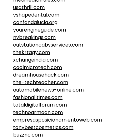
usathrill.com
vshapedental.com
canfandalucia.org
yourengineguide.com
nybreakings.com
outstationcabsservices.com
thekrtagy.com
xchangeindia.com
coolmicrotech.com
dreamhousehack.com
the-techteacher.com
automobilenews-online.com
fashionalltimes.com
totaldigitalforum.com
technoarmaan.com
empresasposicionamientoweb.com
tonybestcosmetics.com
buzznc.com