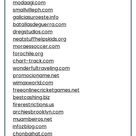
modaagi.com
smallvilleph.com
galiciasuroeste.info
batallasdeguerra.com
dregstudios.com
neatstuffhelpskids.org
moraessoccer.com
forochile.org
chart-track.com
wonderfultraveling.com
promocioname.net
wimaxworld.com
freeonlinecricketgames.net
bestcashing.biz
firerestrictions.us
archiesbrooklyn.com
muambeiros.net
infozblog.com
chonbaihat.com