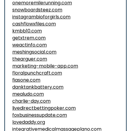
onemoremilerunning.com
snowboardsteez.com
instagrambioforgirls.com
cashflowxfiles.com
kmbb10.com
getxtrem.com
weactinfo.com
meshingsocial.com
thearguer.com
marketing-mobile-app.com
floralpunchcraft.com
fiasone.com
danktankbattery.com
mealudo.com
charlie-day.com
livedirectbettingpoker.com
foxbusinessupdate.com
lovedaddy.org
integrativemedicalmassageplano.com