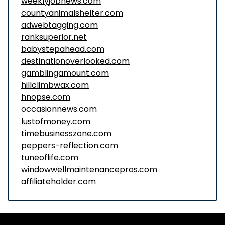
weeklyjobnews.com
countyanimalshelter.com
adwebtagging.com
ranksuperior.net
babystepahead.com
destinationoverlooked.com
gamblingamount.com
hillclimbwax.com
hnopse.com
occasionnews.com
lustofmoney.com
timebusinesszone.com
peppers-reflection.com
tuneoflife.com
windowwellmaintenancepros.com
affiliateholder.com