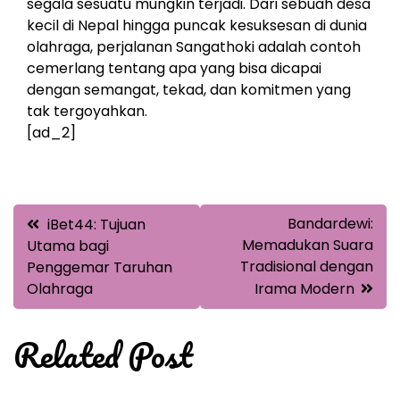
segala sesuatu mungkin terjadi. Dari sebuah desa
kecil di Nepal hingga puncak kesuksesan di dunia
olahraga, perjalanan Sangathoki adalah contoh
cemerlang tentang apa yang bisa dicapai
dengan semangat, tekad, dan komitmen yang
tak tergoyahkan.
[ad_2]
Post
Bandardewi:
iBet44: Tujuan
navigation
Memadukan Suara
Utama bagi
Tradisional dengan
Penggemar Taruhan
Olahraga
Irama Modern
Related Post