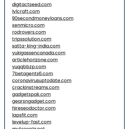
digitactseed.com
lvlcraft.com
90secondmoneyloans.com
xenmicro.com
rodrovers.com
tripssolution.com
satta-king-india.com
yukigassencanada.com
articlehorizone.com
yuqqbbzp.com
7betagents6.com
coronavirusuptodate.com
crackinstreams.com
gadgetspak.com
gearsngadget.com
hireseodoctor.com
lapsfit.com
levelup-fast.com
mytreepla.net