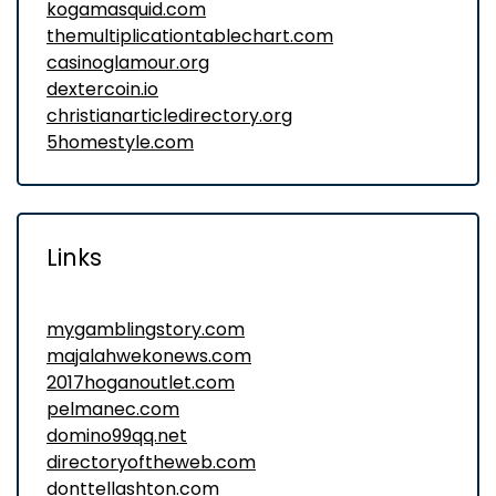
kogamasquid.com
themultiplicationtablechart.com
casinoglamour.org
dextercoin.io
christianarticledirectory.org
5homestyle.com
Links
mygamblingstory.com
majalahwekonews.com
2017hoganoutlet.com
pelmanec.com
domino99qq.net
directoryoftheweb.com
donttellashton.com