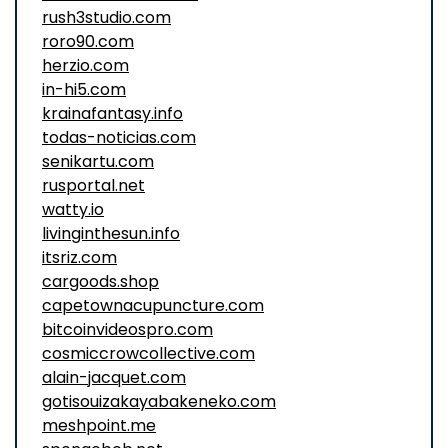
rush3studio.com
roro90.com
herzio.com
in-hi5.com
krainafantasy.info
todas-noticias.com
senikartu.com
rusportal.net
watty.io
livinginthesun.info
itsriz.com
cargoods.shop
capetownacupuncture.com
bitcoinvideospro.com
cosmiccrowcollective.com
alain-jacquet.com
gotisouizakayabakeneko.com
meshpoint.me