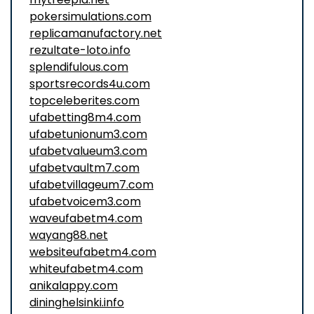
pokersimulations.com
replicamanufactory.net
rezultate-loto.info
splendifulous.com
sportsrecords4u.com
topceleberites.com
ufabetting8m4.com
ufabetunionum3.com
ufabetvalueum3.com
ufabetvaultm7.com
ufabetvillageum7.com
ufabetvoicem3.com
waveufabetm4.com
wayang88.net
websiteufabetm4.com
whiteufabetm4.com
anikalappy.com
dininghelsinki.info