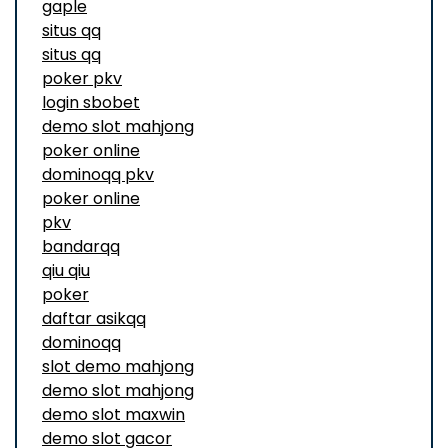
gaple
situs qq
situs qq
poker pkv
login sbobet
demo slot mahjong
poker online
dominoqq pkv
poker online
pkv
bandarqq
qiu qiu
poker
daftar asikqq
dominoqq
slot demo mahjong
demo slot mahjong
demo slot maxwin
demo slot gacor