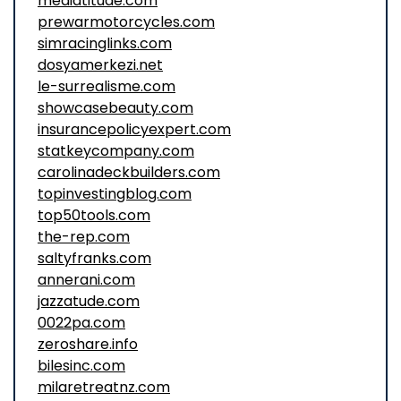
mediatitude.com
prewarmotorcycles.com
simracinglinks.com
dosyamerkezi.net
le-surrealisme.com
showcasebeauty.com
insurancepolicyexpert.com
statkeycompany.com
carolinadeckbuilders.com
topinvestingblog.com
top50tools.com
the-rep.com
saltyfranks.com
annerani.com
jazzatude.com
0022pa.com
zeroshare.info
bilesinc.com
milaretreatnz.com