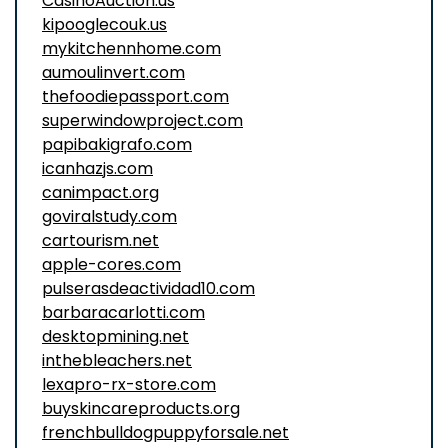
CasinoAuction.us
kipooglecouk.us
mykitchennhome.com
aumoulinvert.com
thefoodiepassport.com
superwindowproject.com
papibakigrafo.com
icanhazjs.com
canimpact.org
goviralstudy.com
cartourism.net
apple-cores.com
pulserasdeactividad10.com
barbaracarlotti.com
desktopmining.net
inthebleachers.net
lexapro-rx-store.com
buyskincareproducts.org
frenchbulldogpuppyforsale.net