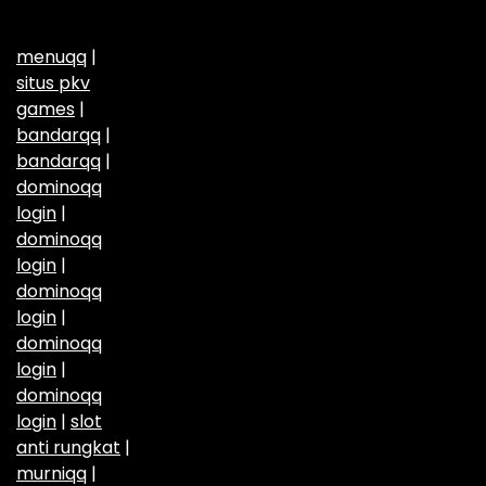
menuqq
|
situs pkv
games
|
bandarqq
|
bandarqq
|
dominoqq
login
|
dominoqq
login
|
dominoqq
login
|
dominoqq
login
|
dominoqq
login
|
slot
anti rungkat
|
murniqq
|