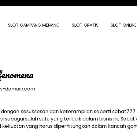
SLOT GAMPANG MENANG
SLOT GRATIS
SLOT ONLINE
 fenomena
ew-domain.com
k dengan kesuksesan dan keterampilan seperti sobat777.
sebagai salah satu yang terbaik dalam bisnis ini, Sobat
ai kekuatan yang harus diperhitungkan dalam kancah ga