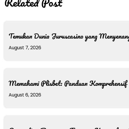
Related Post
Temukan Dunia Juruscasino yang Menyenang
August 7, 2026
Memahami Plisbet: Panduan Komprehensif
August 6, 2026