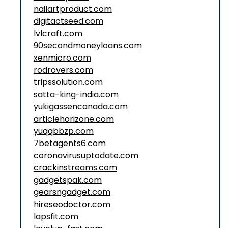
nailartproduct.com
digitactseed.com
lvlcraft.com
90secondmoneyloans.com
xenmicro.com
rodrovers.com
tripssolution.com
satta-king-india.com
yukigassencanada.com
articlehorizone.com
yuqqbbzp.com
7betagents6.com
coronavirusuptodate.com
crackinstreams.com
gadgetspak.com
gearsngadget.com
hireseodoctor.com
lapsfit.com