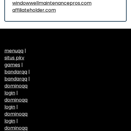
windowwellmaintenancepros.com
affiliateholder.com
menuqq
|
situs pkv
games
|
bandarqq
|
bandarqq
|
dominoqq
login
|
dominoqq
login
|
dominoqq
login
|
dominoqq