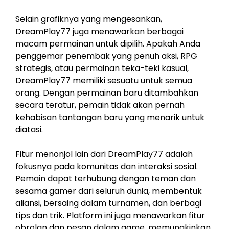
Selain grafiknya yang mengesankan,
DreamPlay77 juga menawarkan berbagai
macam permainan untuk dipilih. Apakah Anda
penggemar penembak yang penuh aksi, RPG
strategis, atau permainan teka-teki kasual,
DreamPlay77 memiliki sesuatu untuk semua
orang. Dengan permainan baru ditambahkan
secara teratur, pemain tidak akan pernah
kehabisan tantangan baru yang menarik untuk
diatasi.
Fitur menonjol lain dari DreamPlay77 adalah
fokusnya pada komunitas dan interaksi sosial.
Pemain dapat terhubung dengan teman dan
sesama gamer dari seluruh dunia, membentuk
aliansi, bersaing dalam turnamen, dan berbagi
tips dan trik. Platform ini juga menawarkan fitur
obrolan dan pesan dalam game, memungkinkan