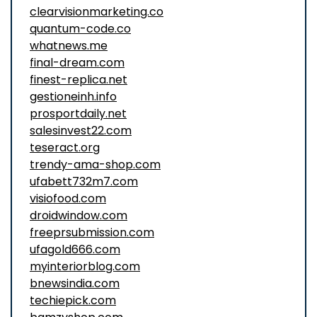
clearvisionmarketing.co
quantum-code.co
whatnews.me
final-dream.com
finest-replica.net
gestioneinh.info
prosportdaily.net
salesinvest22.com
teseract.org
trendy-ama-shop.com
ufabett732m7.com
visiofood.com
droidwindow.com
freeprsubmission.com
ufagold666.com
myinteriorblog.com
bnewsindia.com
techiepick.com