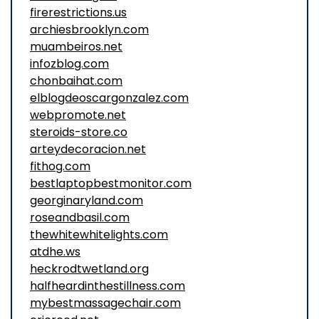
firerestrictions.us
archiesbrooklyn.com
muambeiros.net
infozblog.com
chonbaihat.com
elblogdeoscargonzalez.com
webpromote.net
steroids-store.co
arteydecoracion.net
fithog.com
bestlaptopbestmonitor.com
georginaryland.com
roseandbasil.com
thewhitewhitelights.com
atdhe.ws
heckrodtwetland.org
halfheardinthestillness.com
mybestmassagechair.com