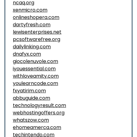
ncaq.org
xenmicro.com
onlineshopera.com
dartyfresh.com
lewisenterprises.net
pcsoftwarefree.org
dailylinking.com
dnafyx.com
giocolenuvole.com
iyouessential.com
withloveamity.com
youlearncode.com
fxyatirim.com
abbuguide.com
technologyresult.com
webhostingoffers.org
whatszow.com
ehomeamerca.com
techintendo.com