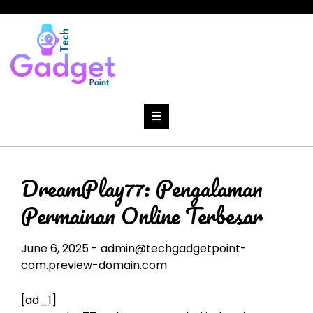
Skip
to
content
DreamPlay77: Pengalaman
Permainan Online Terbesar
June 6, 2025
-
admin@techgadgetpoint-
com.preview-domain.com
[ad_1]