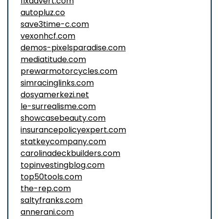
fixadvert.com
autopluz.co
save3time-c.com
vexonhcf.com
demos-pixelsparadise.com
mediatitude.com
prewarmotorcycles.com
simracinglinks.com
dosyamerkezi.net
le-surrealisme.com
showcasebeauty.com
insurancepolicyexpert.com
statkeycompany.com
carolinadeckbuilders.com
topinvestingblog.com
top50tools.com
the-rep.com
saltyfranks.com
annerani.com