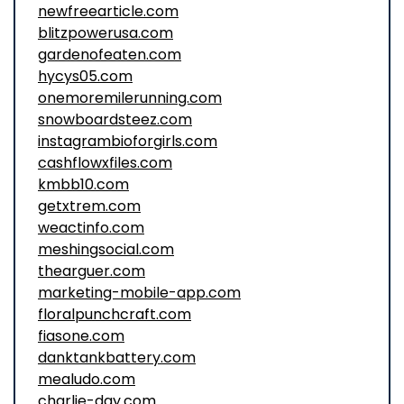
newfreearticle.com
blitzpowerusa.com
gardenofeaten.com
hycys05.com
onemoremilerunning.com
snowboardsteez.com
instagrambioforgirls.com
cashflowxfiles.com
kmbb10.com
getxtrem.com
weactinfo.com
meshingsocial.com
thearguer.com
marketing-mobile-app.com
floralpunchcraft.com
fiasone.com
danktankbattery.com
mealudo.com
charlie-day.com