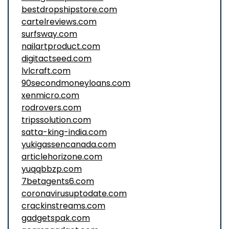
bestdropshipstore.com
cartelreviews.com
surfsway.com
nailartproduct.com
digitactseed.com
lvlcraft.com
90secondmoneyloans.com
xenmicro.com
rodrovers.com
tripssolution.com
satta-king-india.com
yukigassencanada.com
articlehorizone.com
yuqqbbzp.com
7betagents6.com
coronavirusuptodate.com
crackinstreams.com
gadgetspak.com