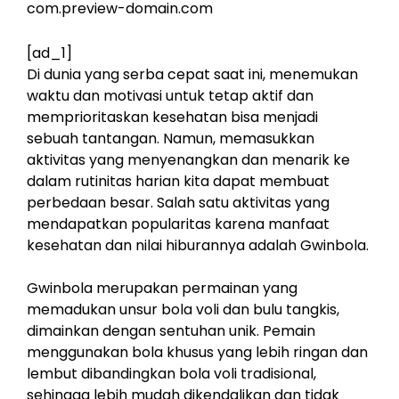
com.preview-domain.com
[ad_1]
Di dunia yang serba cepat saat ini, menemukan
waktu dan motivasi untuk tetap aktif dan
memprioritaskan kesehatan bisa menjadi
sebuah tantangan. Namun, memasukkan
aktivitas yang menyenangkan dan menarik ke
dalam rutinitas harian kita dapat membuat
perbedaan besar. Salah satu aktivitas yang
mendapatkan popularitas karena manfaat
kesehatan dan nilai hiburannya adalah Gwinbola.
Gwinbola merupakan permainan yang
memadukan unsur bola voli dan bulu tangkis,
dimainkan dengan sentuhan unik. Pemain
menggunakan bola khusus yang lebih ringan dan
lembut dibandingkan bola voli tradisional,
sehingga lebih mudah dikendalikan dan tidak