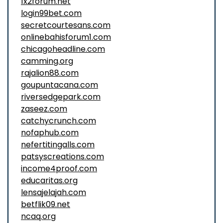
1x2forum.net
login99bet.com
secretcourtesans.com
onlinebahisforum1.com
chicagoheadline.com
camming.org
rajalion88.com
goupuntacana.com
riversedgepark.com
zaseez.com
catchycrunch.com
nofaphub.com
nefertitingalls.com
patsyscreations.com
income4proof.com
educaritas.org
lensajelajah.com
betflik09.net
ncaq.org