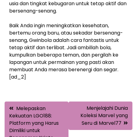
usia dan tingkat kebugaran untuk tetap aktif dan
bersenang-senang.
Baik Anda ingin meningkatkan kesehatan,
bertemu orang baru, atau sekadar bersenang-
senang, Gwinbola adalah cara fantastis untuk
tetap aktif dan terlibat. Jadi ambillah bola,
kumpulkan beberapa teman, dan pergilah ke
lapangan untuk permainan yang pasti akan
membuat Anda merasa berenergi dan segar.
[ad_2]
Post
Menjelajahi Dunia
Melepaskan
navigation
Koleksi Marvel yang
Kekuatan LGO188:
Platform yang Harus
Seru di Marvel77
Dimiliki untuk