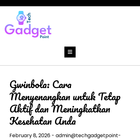
Skip
to
content
Gwinbola: Cara
Menyenangkan untuk Tetap
Aktif dan Meningkatkan
Kesehatan Anda
February 8, 2026
-
admin@techgadgetpoint-