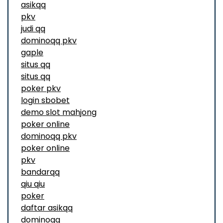
asikqq
pkv
judi qq
dominoqq pkv
gaple
situs qq
situs qq
poker pkv
login sbobet
demo slot mahjong
poker online
dominoqq pkv
poker online
pkv
bandarqq
qiu qiu
poker
daftar asikqq
dominoqq