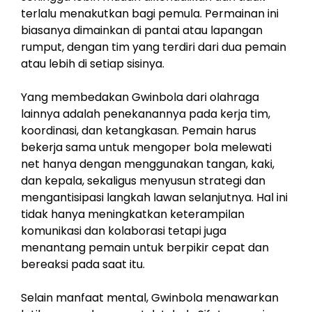
terlalu menakutkan bagi pemula. Permainan ini
biasanya dimainkan di pantai atau lapangan
rumput, dengan tim yang terdiri dari dua pemain
atau lebih di setiap sisinya.
Yang membedakan Gwinbola dari olahraga
lainnya adalah penekanannya pada kerja tim,
koordinasi, dan ketangkasan. Pemain harus
bekerja sama untuk mengoper bola melewati
net hanya dengan menggunakan tangan, kaki,
dan kepala, sekaligus menyusun strategi dan
mengantisipasi langkah lawan selanjutnya. Hal ini
tidak hanya meningkatkan keterampilan
komunikasi dan kolaborasi tetapi juga
menantang pemain untuk berpikir cepat dan
bereaksi pada saat itu.
Selain manfaat mental, Gwinbola menawarkan