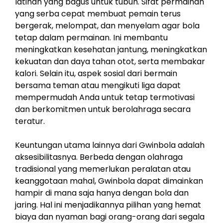
latihan yang bagus untuk tubuh. Sifat permainan
yang serba cepat membuat pemain terus
bergerak, melompat, dan menyelam agar bola
tetap dalam permainan. Ini membantu
meningkatkan kesehatan jantung, meningkatkan
kekuatan dan daya tahan otot, serta membakar
kalori. Selain itu, aspek sosial dari bermain
bersama teman atau mengikuti liga dapat
mempermudah Anda untuk tetap termotivasi
dan berkomitmen untuk berolahraga secara
teratur.
Keuntungan utama lainnya dari Gwinbola adalah
aksesibilitasnya. Berbeda dengan olahraga
tradisional yang memerlukan peralatan atau
keanggotaan mahal, Gwinbola dapat dimainkan
hampir di mana saja hanya dengan bola dan
jaring. Hal ini menjadikannya pilihan yang hemat
biaya dan nyaman bagi orang-orang dari segala