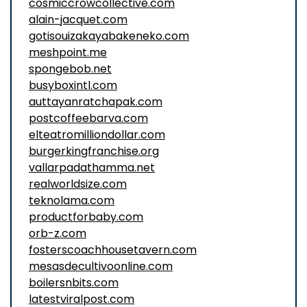
cosmiccrowcollective.com
alain-jacquet.com
gotisouizakayabakeneko.com
meshpoint.me
spongebob.net
busyboxintl.com
auttayanratchapak.com
postcoffeebarva.com
elteatromilliondollar.com
burgerkingfranchise.org
vallarpadathamma.net
realworldsize.com
teknolama.com
productforbaby.com
orb-z.com
fosterscoachhousetavern.com
mesasdecultivoonline.com
boilersnbits.com
latestviralpost.com