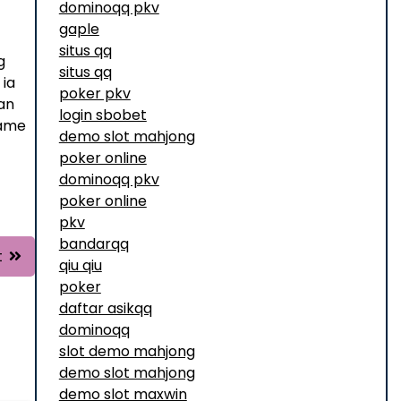
dominoqq pkv
gaple
situs qq
g
situs qq
ia
poker pkv
an
login sbobet
game
demo slot mahjong
poker online
dominoqq pkv
poker online
pkv
bandarqq
t
qiu qiu
poker
daftar asikqq
dominoqq
slot demo mahjong
demo slot mahjong
demo slot maxwin