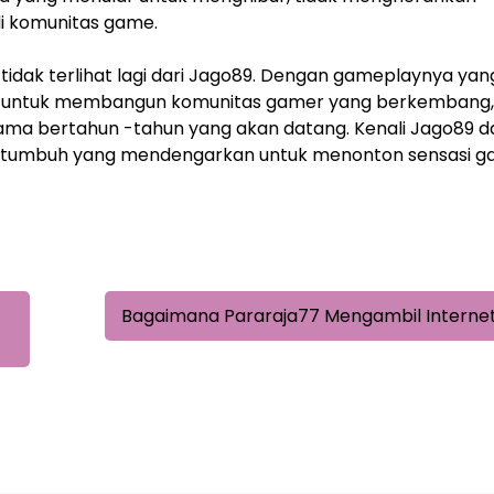
i komunitas game.
, tidak terlihat lagi dari Jago89. Dengan gameplaynya yan
si untuk membangun komunitas gamer yang berkembang, 
lama bertahun -tahun yang akan datang. Kenali Jago89 d
 tumbuh yang mendengarkan untuk menonton sensasi 
Bagaimana Pararaja77 Mengambil Interne