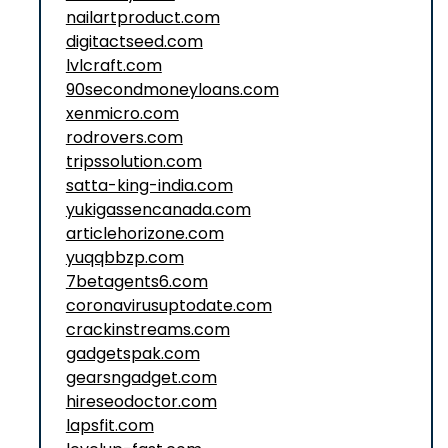
nailartproduct.com
digitactseed.com
lvlcraft.com
90secondmoneyloans.com
xenmicro.com
rodrovers.com
tripssolution.com
satta-king-india.com
yukigassencanada.com
articlehorizone.com
yuqqbbzp.com
7betagents6.com
coronavirusuptodate.com
crackinstreams.com
gadgetspak.com
gearsngadget.com
hireseodoctor.com
lapsfit.com