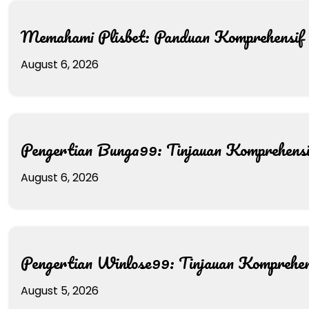
Memahami Plisbet: Panduan Komprehensif
August 6, 2026
Pengertian Bunga99: Tinjauan Komprehensi
August 6, 2026
Pengertian Winlose99: Tinjauan Komprehen
August 5, 2026