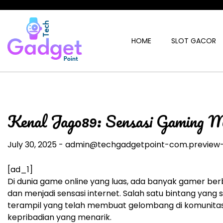
Skip
to
content
HOME
SLOT GACOR
Kenal Jago89: Sensasi Gaming M
July 30, 2025
-
admin@techgadgetpoint-com.preview
[ad_1]
Di dunia game online yang luas, ada banyak gamer b
dan menjadi sensasi internet. Salah satu bintang yan
terampil yang telah membuat gelombang di komuni
kepribadian yang menarik.