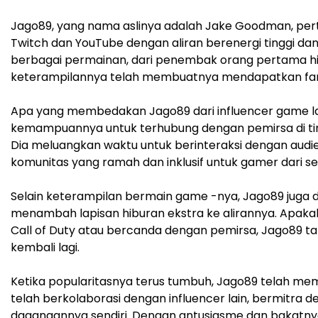
Jago89, yang nama aslinya adalah Jake Goodman, pe
Twitch dan YouTube dengan aliran berenergi tinggi da
berbagai permainan, dari penembak orang pertama h
keterampilannya telah membuatnya mendapatkan fan
Apa yang membedakan Jago89 dari influencer game la
kemampuannya untuk terhubung dengan pemirsa di ting
Dia meluangkan waktu untuk berinteraksi dengan au
komunitas yang ramah dan inklusif untuk gamer dari s
Selain keterampilan bermain game -nya, Jago89 juga 
menambah lapisan hiburan ekstra ke alirannya. Apa
Call of Duty atau bercanda dengan pemirsa, Jago89 
kembali lagi.
Ketika popularitasnya terus tumbuh, Jago89 telah mem
telah berkolaborasi dengan influencer lain, bermitra
dagangannya sendiri. Dengan antusiasme dan bakatny