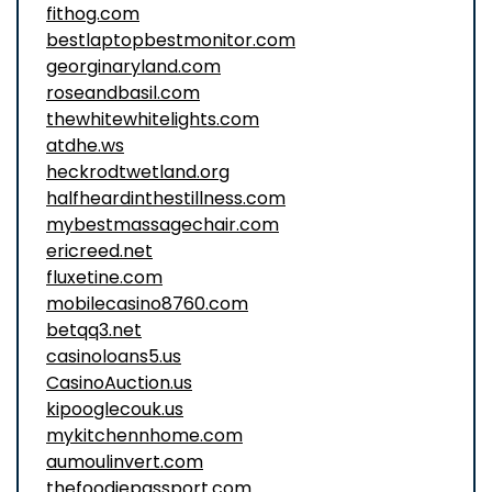
fithog.com
bestlaptopbestmonitor.com
georginaryland.com
roseandbasil.com
thewhitewhitelights.com
atdhe.ws
heckrodtwetland.org
halfheardinthestillness.com
mybestmassagechair.com
ericreed.net
fluxetine.com
mobilecasino8760.com
betqq3.net
casinoloans5.us
CasinoAuction.us
kipooglecouk.us
mykitchennhome.com
aumoulinvert.com
thefoodiepassport.com