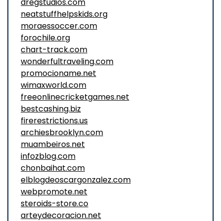
dregstudios.com
neatstuffhelpskids.org
moraessoccer.com
forochile.org
chart-track.com
wonderfultraveling.com
promocioname.net
wimaxworld.com
freeonlinecricketgames.net
bestcashing.biz
firerestrictions.us
archiesbrooklyn.com
muambeiros.net
infozblog.com
chonbaihat.com
elblogdeoscargonzalez.com
webpromote.net
steroids-store.co
arteydecoracion.net