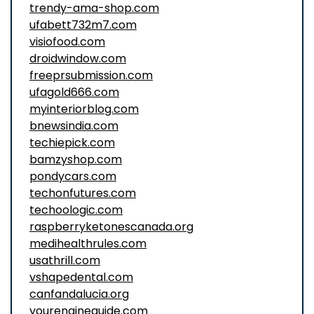
trendy-ama-shop.com
ufabett732m7.com
visiofood.com
droidwindow.com
freeprsubmission.com
ufagold666.com
myinteriorblog.com
bnewsindia.com
techiepick.com
bamzyshop.com
pondycars.com
techonfutures.com
techoologic.com
raspberryketonescanada.org
medihealthrules.com
usathrill.com
vshapedental.com
canfandalucia.org
yourengineguide.com