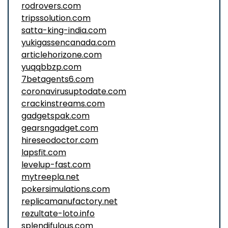
rodrovers.com
tripssolution.com
satta-king-india.com
yukigassencanada.com
articlehorizone.com
yuqqbbzp.com
7betagents6.com
coronavirusuptodate.com
crackinstreams.com
gadgetspak.com
gearsngadget.com
hireseodoctor.com
lapsfit.com
levelup-fast.com
mytreepla.net
pokersimulations.com
replicamanufactory.net
rezultate-loto.info
splendifulous.com