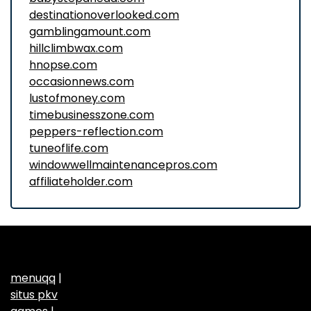
destinationoverlooked.com
gamblingamount.com
hillclimbwax.com
hnopse.com
occasionnews.com
lustofmoney.com
timebusinesszone.com
peppers-reflection.com
tuneoflife.com
windowwellmaintenancepros.com
affiliateholder.com
menuqq
|
situs pkv