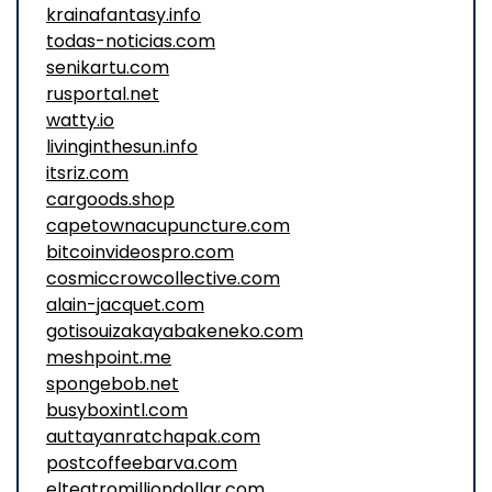
krainafantasy.info
todas-noticias.com
senikartu.com
rusportal.net
watty.io
livinginthesun.info
itsriz.com
cargoods.shop
capetownacupuncture.com
bitcoinvideospro.com
cosmiccrowcollective.com
alain-jacquet.com
gotisouizakayabakeneko.com
meshpoint.me
spongebob.net
busyboxintl.com
auttayanratchapak.com
postcoffeebarva.com
elteatromilliondollar.com