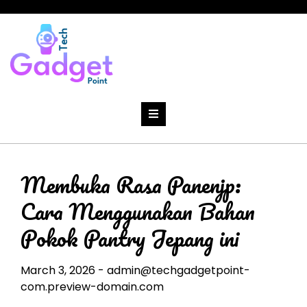
Skip
to
content
Membuka Rasa Panenjp:
Cara Menggunakan Bahan
Pokok Pantry Jepang ini
March 3, 2026
-
admin@techgadgetpoint-
com.preview-domain.com