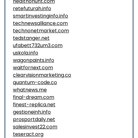
healthohunt.com
retefuturah.info
smartinvestinginfo.info
technewsalliance.com
technonetmarket.com
tedstanger.net
ufabett732um3.com
uskola.info
wagonpaints.info
waitfornext.com
clearvisionmarketing.co
quantum-code.co
whatnews.me
final-dream.com
finest-replica.net
gestioneinh.info
prosportdaily.net
salesinvest22.com
teseract.org