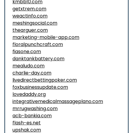
kmbb10.com
getxtrem.com
weactinfo.com
meshingsocial.com
thearguer.com
marketing-mobile-app.com
floralpunchcraft.com
fiasone.com
danktankbattery.com
mealudo.com
charlie-day.com
livedirectbettingpoker.com
foxbusinessupdate.com
lovedaddy.org
integrativemedicalmassageplano.com
mrrugwashing.com
acb-bankia.com
flash-es.net
upshak.com