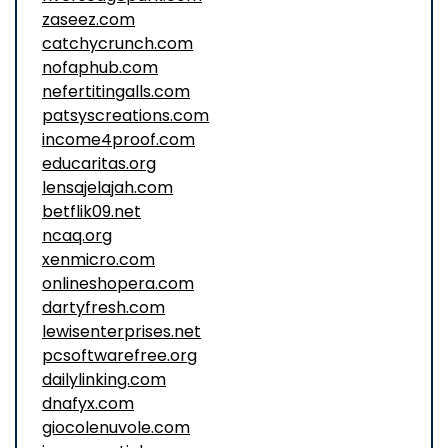
zaseez.com
catchycrunch.com
nofaphub.com
nefertitingalls.com
patsyscreations.com
income4proof.com
educaritas.org
lensajelajah.com
betflik09.net
ncaq.org
xenmicro.com
onlineshopera.com
dartyfresh.com
lewisenterprises.net
pcsoftwarefree.org
dailylinking.com
dnafyx.com
giocolenuvole.com