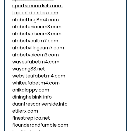
sportsrecords4u.com
topceleberites.com
ufabetting8m4.com
ufabetunionum3.com
ufabetvalueum3.com
ufabetvaultm7.com
ufabetvillageum7.com
ufabetvoicem3.com
waveufabetm4.com
wayang88.net
websiteufabetm4.com
whiteufabetm4.com
anikalappy.com
dininghelsinki.info
duanfrescariverside.info
etilerx.com
finestreplica.net
flounderandfumble.com