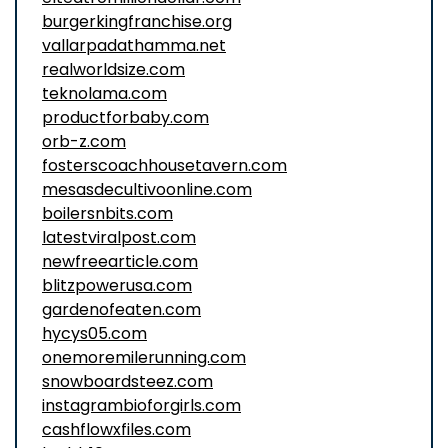
burgerkingfranchise.org
vallarpadathamma.net
realworldsize.com
teknolama.com
productforbaby.com
orb-z.com
fosterscoachhousetavern.com
mesasdecultivoonline.com
boilersnbits.com
latestviralpost.com
newfreearticle.com
blitzpowerusa.com
gardenofeaten.com
hycys05.com
onemoremilerunning.com
snowboardsteez.com
instagrambioforgirls.com
cashflowxfiles.com