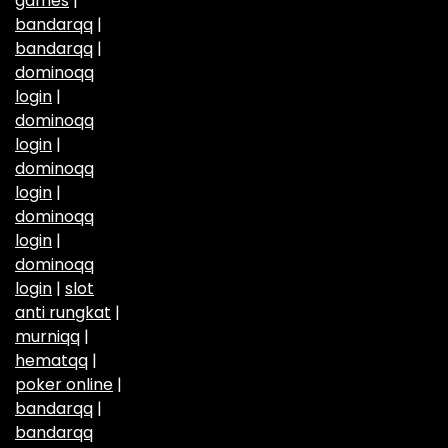
games
|
bandarqq
|
bandarqq
|
dominoqq
login
|
dominoqq
login
|
dominoqq
login
|
dominoqq
login
|
dominoqq
login
|
slot
anti rungkat
|
murniqq
|
hematqq
|
poker online
|
bandarqq
|
bandarqq