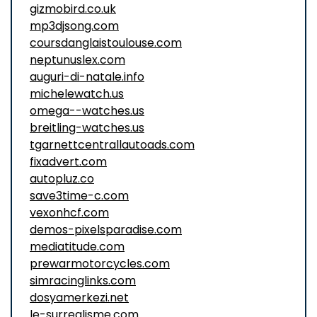
gizmobird.co.uk
mp3djsong.com
coursdanglaistoulouse.com
neptunuslex.com
auguri-di-natale.info
michelewatch.us
omega--watches.us
breitling-watches.us
tgarnettcentrallautoads.com
fixadvert.com
autopluz.co
save3time-c.com
vexonhcf.com
demos-pixelsparadise.com
mediatitude.com
prewarmotorcycles.com
simracinglinks.com
dosyamerkezi.net
le-surrealisme.com