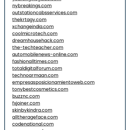
nybreakings.com
outstationcabsservices.com
thekrtagy.com
xchangeindia.com
coolmicrotech.com
dreamhousehack.com
the-techteacher.com
automobilenews-online.com
fashionalltimes.com
totaldigitalforum.com
technoarmaan.com
empresasposicionamientoweb.com
tonybestcosmetics.com
buzznc.com
fxjoiner.com
skinbykindra.com
alltherageface.com
codenational.com