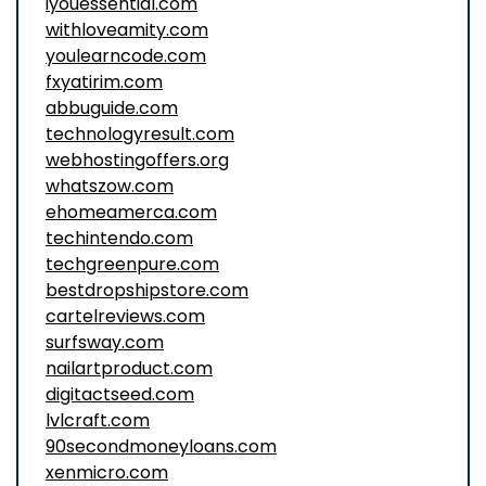
iyouessential.com
withloveamity.com
youlearncode.com
fxyatirim.com
abbuguide.com
technologyresult.com
webhostingoffers.org
whatszow.com
ehomeamerca.com
techintendo.com
techgreenpure.com
bestdropshipstore.com
cartelreviews.com
surfsway.com
nailartproduct.com
digitactseed.com
lvlcraft.com
90secondmoneyloans.com
xenmicro.com