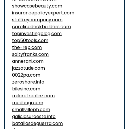
showcasebeauty.com
insurancepolicyexpert.com
statkeycompany.com
carolinadeckbuilders.com
topinvestingblog.com
top50tools.com
the-rep.com
saltyfranks.com
annerani.com
jazzatude.com
0022pa.com
zeroshare.info
bilesinc.com
milaretreatnz.com
modaagi.com
smallvilleph.com
galiciasuroeste.info
batallasdeguerra.com