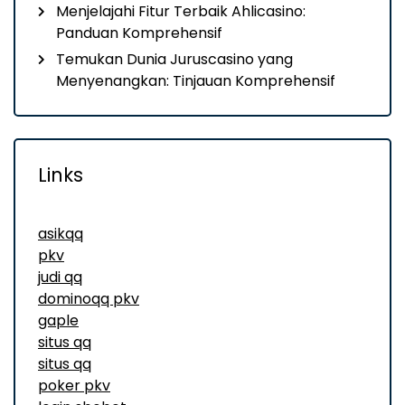
Menjelajahi Fitur Terbaik Ahlicasino:
Panduan Komprehensif
Temukan Dunia Juruscasino yang
Menyenangkan: Tinjauan Komprehensif
Links
asikqq
pkv
judi qq
dominoqq pkv
gaple
situs qq
situs qq
poker pkv