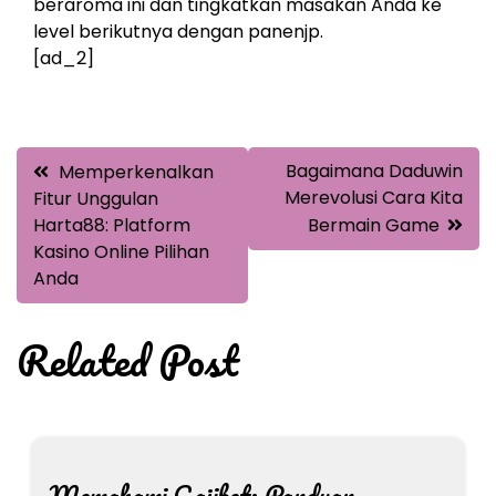
beraroma ini dan tingkatkan masakan Anda ke
level berikutnya dengan panenjp.
[ad_2]
Post
Bagaimana Daduwin
Memperkenalkan
navigation
Merevolusi Cara Kita
Fitur Unggulan
Harta88: Platform
Bermain Game
Kasino Online Pilihan
Anda
Related Post
Memahami Gajibet: Panduan