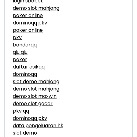
login sbobet
demo slot mahjong
poker online
dominoqq pkv
poker online
pkv
bandarqq
qiu qiu
poker
daftar asikqq
dominoqq
slot demo mahjong
demo slot mahjong
demo slot maxwin
demo slot gacor
pkv qq
dominoqq pkv
data pengeluaran hk
slot demo