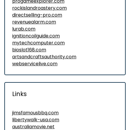
progameexplorer.com
rockislandroastery.com
directselling-pro.com
revenuealarm.com
lurab.com
ignitioncoilguide.com
mytechcomputer.com
bioslot168.com
artsandcraftsauthority.com
webservicelive.com
Links
jimsfamousbbq.com
libertywalk-usa.com
australiamovie.net