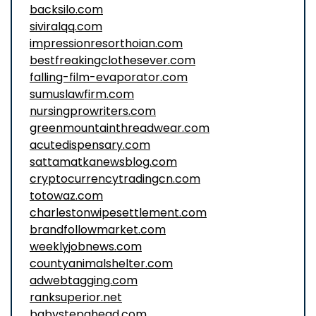
backsilo.com
siviralqq.com
impressionresorthoian.com
bestfreakingclothesever.com
falling-film-evaporator.com
sumuslawfirm.com
nursingprowriters.com
greenmountainthreadwear.com
acutedispensary.com
sattamatkanewsblog.com
cryptocurrencytradingcn.com
totowaz.com
charlestonwipesettlement.com
brandfollowmarket.com
weeklyjobnews.com
countyanimalshelter.com
adwebtagging.com
ranksuperior.net
babystepahead.com