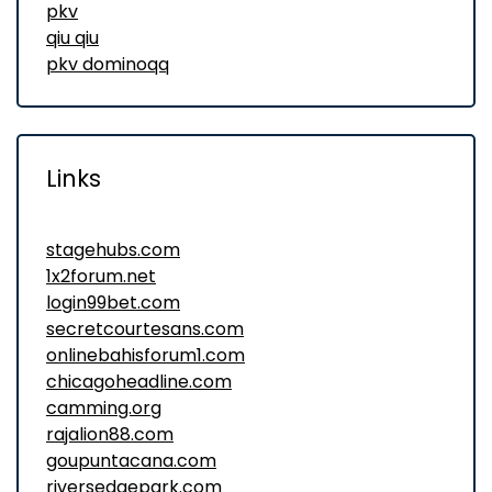
pkv
qiu qiu
pkv dominoqq
Links
stagehubs.com
1x2forum.net
login99bet.com
secretcourtesans.com
onlinebahisforum1.com
chicagoheadline.com
camming.org
rajalion88.com
goupuntacana.com
riversedgepark.com