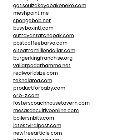
gotisouizakayabakeneko.com
meshpoint.me
spongebob.net
busyboxintl.com
auttayanratchapak.com
postcoffeebarva.com
elteatromilliondollar.com
burgerkingfranchise.org
vallarpadathamma.net
realworldsize.com
teknolama.com
productforbaby.com
orb-z.com
fosterscoachhousetavern.com
mesasdecultivoonline.com
boilersnbits.com
latestviralpost.com
newfreearticle.com