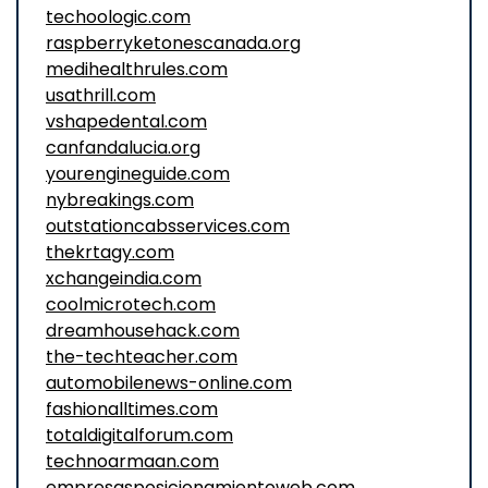
techoologic.com
raspberryketonescanada.org
medihealthrules.com
usathrill.com
vshapedental.com
canfandalucia.org
yourengineguide.com
nybreakings.com
outstationcabsservices.com
thekrtagy.com
xchangeindia.com
coolmicrotech.com
dreamhousehack.com
the-techteacher.com
automobilenews-online.com
fashionalltimes.com
totaldigitalforum.com
technoarmaan.com
empresasposicionamientoweb.com