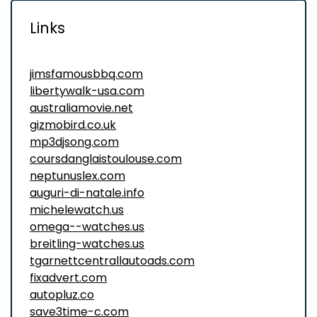
Links
jimsfamousbbq.com
libertywalk-usa.com
australiamovie.net
gizmobird.co.uk
mp3djsong.com
coursdanglaistoulouse.com
neptunuslex.com
auguri-di-natale.info
michelewatch.us
omega--watches.us
breitling-watches.us
tgarnettcentrallautoads.com
fixadvert.com
autopluz.co
save3time-c.com