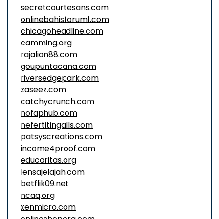
secretcourtesans.com
onlinebahisforum1.com
chicagoheadline.com
camming.org
rajalion88.com
goupuntacana.com
riversedgepark.com
zaseez.com
catchycrunch.com
nofaphub.com
nefertitingalls.com
patsyscreations.com
income4proof.com
educaritas.org
lensajelajah.com
betflik09.net
ncaq.org
xenmicro.com
onlineshopera.com