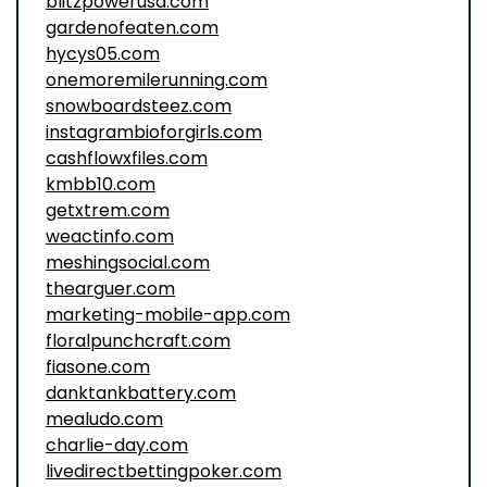
blitzpowerusa.com
gardenofeaten.com
hycys05.com
onemoremilerunning.com
snowboardsteez.com
instagrambioforgirls.com
cashflowxfiles.com
kmbb10.com
getxtrem.com
weactinfo.com
meshingsocial.com
thearguer.com
marketing-mobile-app.com
floralpunchcraft.com
fiasone.com
danktankbattery.com
mealudo.com
charlie-day.com
livedirectbettingpoker.com