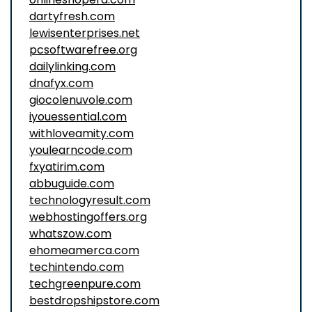
dartyfresh.com
lewisenterprises.net
pcsoftwarefree.org
dailylinking.com
dnafyx.com
giocolenuvole.com
iyouessential.com
withloveamity.com
youlearncode.com
fxyatirim.com
abbuguide.com
technologyresult.com
webhostingoffers.org
whatszow.com
ehomeamerca.com
techintendo.com
techgreenpure.com
bestdropshipstore.com