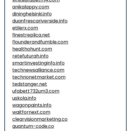
anikalappy.com
dininghelsinki.info
duanfrescariverside.info
etilerx.com
finestreplica.net
flounderandfumble.com
healthohunt.com
retefuturah.info
smartinvestinginfo.info
technewsalliance.com
technonetmarket.com
tedstanger.net
ufabett732um3.com
uskola.info
wagonpaints.info
waitfornext.com
clearvisionmarketing.co
quantum-code.co