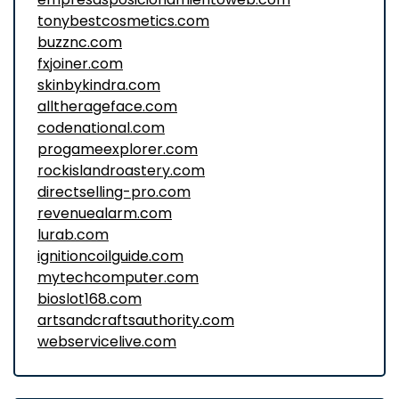
tonybestcosmetics.com
buzznc.com
fxjoiner.com
skinbykindra.com
alltherageface.com
codenational.com
progameexplorer.com
rockislandroastery.com
directselling-pro.com
revenuealarm.com
lurab.com
ignitioncoilguide.com
mytechcomputer.com
bioslot168.com
artsandcraftsauthority.com
webservicelive.com