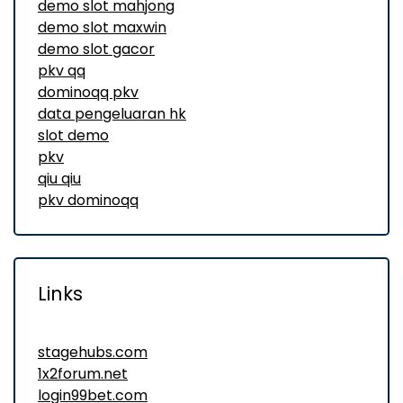
demo slot mahjong
demo slot maxwin
demo slot gacor
pkv qq
dominoqq pkv
data pengeluaran hk
slot demo
pkv
qiu qiu
pkv dominoqq
Links
stagehubs.com
1x2forum.net
login99bet.com