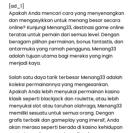
[ad_1]
Apakah Anda mencari cara yang menyenangkan
dan mengasyikkan untuk menang besar secara
online? Kunjungi Menang33, destinasi game online
teratas untuk pemain dari semua level. Dengan
beragam pilihan permainan, bonus fantastis, dan
antarmuka yang ramah pengguna, Menang33
adalah tujuan utama bagi mereka yang ingin
menjadi kaya.
Salah satu daya tarik terbesar Menang33 adalah
koleksi permainannya yang mengesankan.
Apakah Anda lebih menyukai permainan kasino
klasik seperti blackjack dan roulette, atau lebih
menyukai slot atau taruhan olahraga, Menang33
memiliki sesuatu untuk semua orang. Dengan
grafis terbaik dan gameplay yang imersif, Anda
akan merasa seperti berada di kasino kehidupan