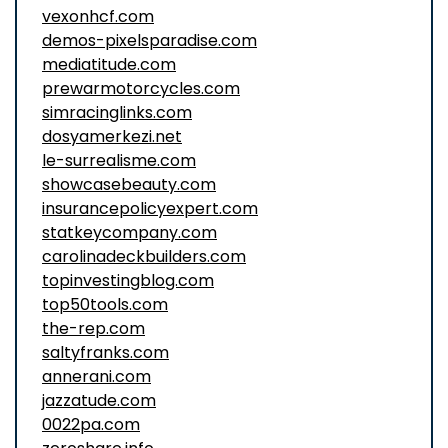
vexonhcf.com
demos-pixelsparadise.com
mediatitude.com
prewarmotorcycles.com
simracinglinks.com
dosyamerkezi.net
le-surrealisme.com
showcasebeauty.com
insurancepolicyexpert.com
statkeycompany.com
carolinadeckbuilders.com
topinvestingblog.com
top50tools.com
the-rep.com
saltyfranks.com
annerani.com
jazzatude.com
0022pa.com