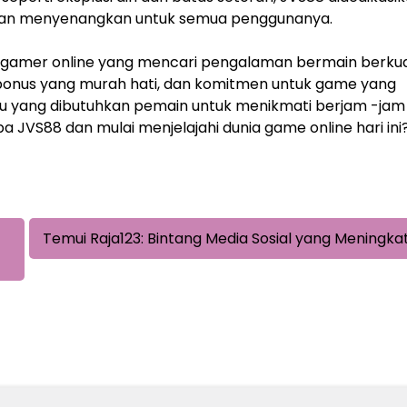
an menyenangkan untuk semua penggunanya.
k gamer online yang mencari pengalaman bermain berkua
 bonus yang murah hati, dan komitmen untuk game yang
u yang dibutuhkan pemain untuk menikmati berjam -jam
JVS88 dan mulai menjelajahi dunia game online hari ini
Temui Raja123: Bintang Media Sosial yang Meningka