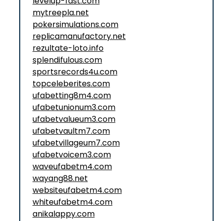
levelup-fast.com
mytreepla.net
pokersimulations.com
replicamanufactory.net
rezultate-loto.info
splendifulous.com
sportsrecords4u.com
topceleberites.com
ufabetting8m4.com
ufabetunionum3.com
ufabetvalueum3.com
ufabetvaultm7.com
ufabetvillageum7.com
ufabetvoicem3.com
waveufabetm4.com
wayang88.net
websiteufabetm4.com
whiteufabetm4.com
anikalappy.com