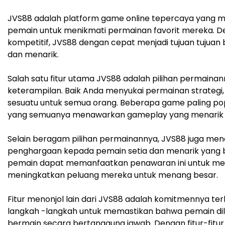
JVS88 adalah platform game online tepercaya yang 
pemain untuk menikmati permainan favorit mereka.
kompetitif, JVS88 dengan cepat menjadi tujuan tuju
dan menarik.
Salah satu fitur utama JVS88 adalah pilihan permainan
keterampilan. Baik Anda menyukai permainan strategi,
sesuatu untuk semua orang. Beberapa game paling popul
yang semuanya menawarkan gameplay yang menarik 
Selain beragam pilihan permainannya, JVS88 juga me
penghargaan kepada pemain setia dan menarik yang ba
pemain dapat memanfaatkan penawaran ini untuk m
meningkatkan peluang mereka untuk menang besar.
Fitur menonjol lain dari JVS88 adalah komitmennya 
langkah -langkah untuk memastikan bahwa pemain dil
bermain secara bertanggung jawab. Dengan fitur-fitur s