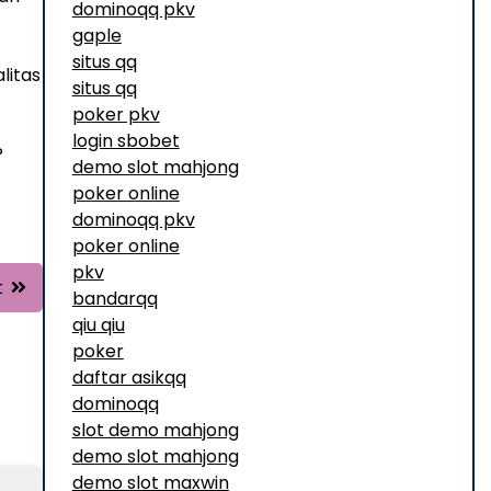
dominoqq pkv
gaple
situs qq
litas
situs qq
poker pkv
login sbobet
?
demo slot mahjong
poker online
dominoqq pkv
poker online
pkv
t
bandarqq
qiu qiu
poker
daftar asikqq
dominoqq
slot demo mahjong
demo slot mahjong
demo slot maxwin