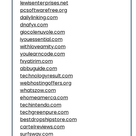
lewisenterprises.net
pcsoftwarefree.org
dailylinking.com
dnafyx.com
giocolenuvole.com
iyouessential.com
withloveamity.com
youlearncode.com
fxyatirim.com
abbuguide.com
technologyresult.com
webhostingoffers.org
whatszow.com
ehomeamerca.com
techintendo.com
techgreenpure.com
bestdropshipstore.com
cartelreviews.com
surfsway.com