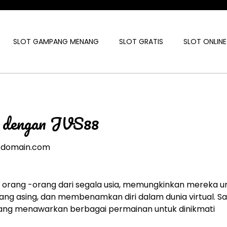
SLOT GAMPANG MENANG
SLOT GRATIS
SLOT ONLINE
e dengan JVS88
-domain.com
i orang -orang dari segala usia, memungkinkan mereka u
g asing, dan membenamkan diri dalam dunia virtual. Sa
yang menawarkan berbagai permainan untuk dinikmati