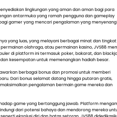
menyediakan lingkungan yang aman dan aman bagi para
 Dengan antarmuka yang ramah pengguna dan gameplay
an bagi gamer yang mencari pengalaman yang menyenan
nya yang luas, yang melayani berbagai minat dan tingkat
 permainan olahraga, atau permainan kasino, JVS88 memi
er di platform ini termasuk poker, bakarat, dan blackja
dan kesempatan untuk memenangkan hadiah besar.
nawarkan berbagai bonus dan promosi untuk memberi
ru. Dari bonus selamat datang hingga putaran gratis,
emaksimalkan pengalaman bermain game mereka dan
terhadap game yang bertanggung jawab. Platform mengam
indungi dari potensi bahaya dan mendorong mereka unt
eperti eksplusi diri dan batas setoran, JVS88 didedikasi