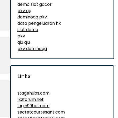
demo slot gacor
pkv qq
dominoqq pkv
data pengeluaran hk
slot demo
pkv
qiu qiu
pkv dominoqq
Links
stagehubs.com
1x2forum.net
login99bet.com
secretcourtesans.com