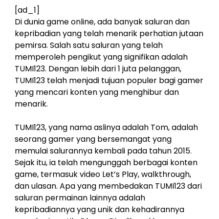
[ad_1]
Di dunia game online, ada banyak saluran dan
kepribadian yang telah menarik perhatian jutaan
pemirsa. Salah satu saluran yang telah
memperoleh pengikut yang signifikan adalah
TUMI123. Dengan lebih dari 1 juta pelanggan,
TUMI123 telah menjadi tujuan populer bagi gamer
yang mencari konten yang menghibur dan
menarik.
TUMI123, yang nama aslinya adalah Tom, adalah
seorang gamer yang bersemangat yang
memulai salurannya kembali pada tahun 2015.
Sejak itu, ia telah mengunggah berbagai konten
game, termasuk video Let’s Play, walkthrough,
dan ulasan. Apa yang membedakan TUMI123 dari
saluran permainan lainnya adalah
kepribadiannya yang unik dan kehadirannya