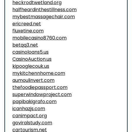
heckrodtwetland.org
halfheardinthestillness.com
mybestmassagechair.com
ericreed.net
fluxetine.com
mobilecasino8760.com
betqq3.net
casinoloans5.us
CasinoAuction.us
kipooglecouk.us
mykitchennhome.com
aumoulinvert.com
thefoodiepassport.com
superwindowproject.com
papibakigrafo.com
icanhazjs.com
canimpact.org
goviralstudy.com
cartourism.net