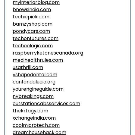
myinteriorblog.com
bnewsindia.com
techiepick.com
bamzyshop.com
pondycars.com
techonfutures.com
techoologic.com
raspberryketonescanada.org
medihealthrules.com
usathrill.com
vshapedental.com
canfandalucia.org
yourengineguide.com
nybreakings.com
outstationcabsservices.com
thekrtagy.com
xchangeindia.com
coolmicrotech.com
dreamhousehack.com