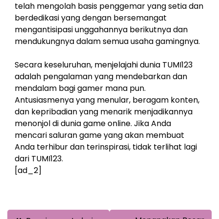
telah mengolah basis penggemar yang setia dan
berdedikasi yang dengan bersemangat
mengantisipasi unggahannya berikutnya dan
mendukungnya dalam semua usaha gamingnya.
Secara keseluruhan, menjelajahi dunia TUMI123
adalah pengalaman yang mendebarkan dan
mendalam bagi gamer mana pun.
Antusiasmenya yang menular, beragam konten,
dan kepribadian yang menarik menjadikannya
menonjol di dunia game online. Jika Anda
mencari saluran game yang akan membuat
Anda terhibur dan terinspirasi, tidak terlihat lagi
dari TUMI123.
[ad_2]