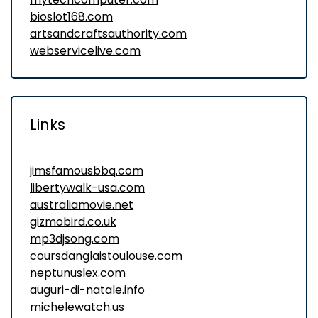
bioslot168.com
artsandcraftsauthority.com
webservicelive.com
Links
jimsfamousbbq.com
libertywalk-usa.com
australiamovie.net
gizmobird.co.uk
mp3djsong.com
coursdanglaistoulouse.com
neptunuslex.com
auguri-di-natale.info
michelewatch.us