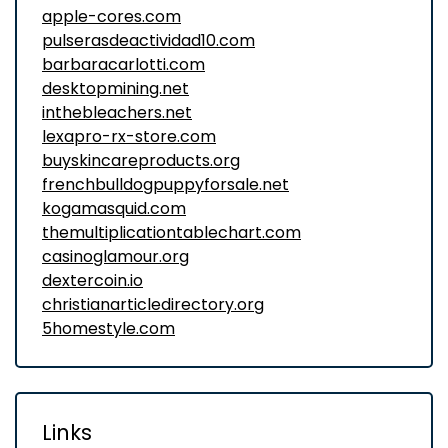
apple-cores.com
pulserasdeactividad10.com
barbaracarlotti.com
desktopmining.net
inthebleachers.net
lexapro-rx-store.com
buyskincareproducts.org
frenchbulldogpuppyforsale.net
kogamasquid.com
themultiplicationtablechart.com
casinoglamour.org
dextercoin.io
christianarticledirectory.org
5homestyle.com
Links