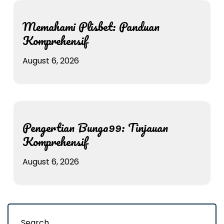
Memahami Plisbet: Panduan
Komprehensif
August 6, 2026
Pengertian Bunga99: Tinjauan
Komprehensif
August 6, 2026
Search