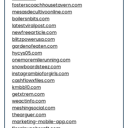
fosterscoachhousetavern.com
mesasdecultivoonline.com
boilersnbits.com
latestviralpost.com
newfreearticle.com
blitzpowerusa.com
gardenofeaten.com
hycys05.com
onemoremilerunning.com
snowboardsteez.com
instagrambioforgirls.com
cashflowxfiles.com
kmbb10.com
getxtrem.com
weactinfo.com
meshingsocial.com
thearguer.com
marketing-mobile-app.com