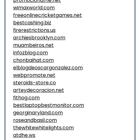
promocioname.net
wimaxworld.com
freeonlinecricketgames.net
bestcashing.biz
firerestrictions.us
archiesbrooklyn.com
muambeiros.net
infozblog.com
chonbaihat.com
elblogdeoscargonzalez.com
webpromote.net
steroids-store.co
arteydecoracion.net
fithog.com
bestlaptopbestmonitor.com
georginaryland.com
roseandbasil.com
thewhitewhitelights.com
atdhe.ws