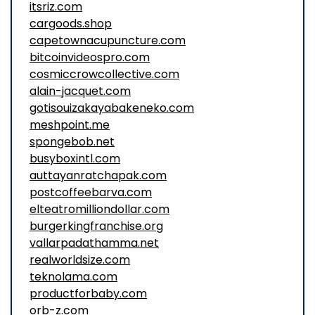
itsriz.com
cargoods.shop
capetownacupuncture.com
bitcoinvideospro.com
cosmiccrowcollective.com
alain-jacquet.com
gotisouizakayabakeneko.com
meshpoint.me
spongebob.net
busyboxintl.com
auttayanratchapak.com
postcoffeebarva.com
elteatromilliondollar.com
burgerkingfranchise.org
vallarpadathamma.net
realworldsize.com
teknolama.com
productforbaby.com
orb-z.com