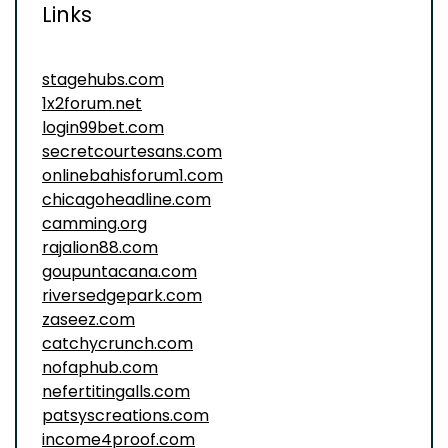
Links
stagehubs.com
1x2forum.net
login99bet.com
secretcourtesans.com
onlinebahisforum1.com
chicagoheadline.com
camming.org
rajalion88.com
goupuntacana.com
riversedgepark.com
zaseez.com
catchycrunch.com
nofaphub.com
nefertitingalls.com
patsyscreations.com
income4proof.com