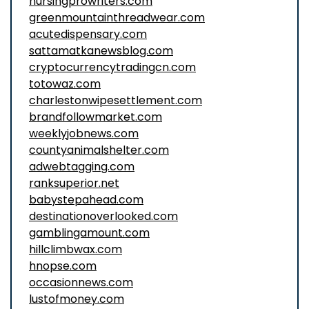
nursingprowriters.com
greenmountainthreadwear.com
acutedispensary.com
sattamatkanewsblog.com
cryptocurrencytradingcn.com
totowaz.com
charlestonwipesettlement.com
brandfollowmarket.com
weeklyjobnews.com
countyanimalshelter.com
adwebtagging.com
ranksuperior.net
babystepahead.com
destinationoverlooked.com
gamblingamount.com
hillclimbwax.com
hnopse.com
occasionnews.com
lustofmoney.com