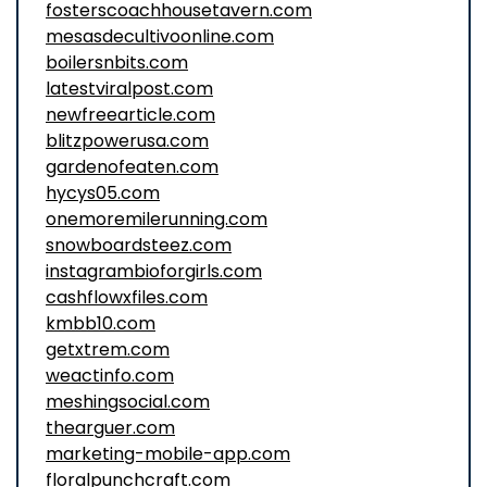
fosterscoachhousetavern.com
mesasdecultivoonline.com
boilersnbits.com
latestviralpost.com
newfreearticle.com
blitzpowerusa.com
gardenofeaten.com
hycys05.com
onemoremilerunning.com
snowboardsteez.com
instagrambioforgirls.com
cashflowxfiles.com
kmbb10.com
getxtrem.com
weactinfo.com
meshingsocial.com
thearguer.com
marketing-mobile-app.com
floralpunchcraft.com