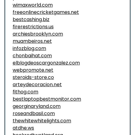
wimaxworld.com
freeonlinecricketgames.net
bestcashing.biz
firerestrictions.us
archiesbrooklyn.com
muambeiros.net
infozblog.com
chonbaihat.com
elblogdeoscargonzalez.com
webpromote.net
steroids-store.co
arteydecoracion.net
fithog.com
bestlaptopbestmonitor.com
georginaryland.com
roseandbasil.com
thewhitewhitelights.com
atdhe.ws