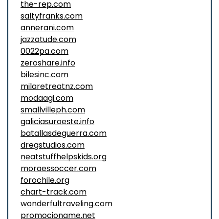
the-rep.com
saltyfranks.com
annerani.com
jazzatude.com
0022pa.com
zeroshare.info
bilesinc.com
milaretreatnz.com
modaagi.com
smallvilleph.com
galiciasuroeste.info
batallasdeguerra.com
dregstudios.com
neatstuffhelpskids.org
moraessoccer.com
forochile.org
chart-track.com
wonderfultraveling.com
promocioname.net