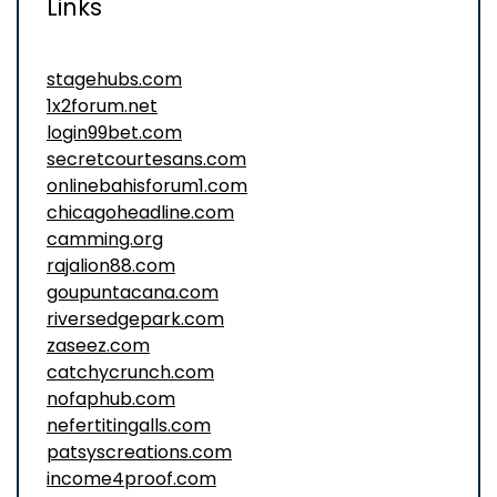
Links
stagehubs.com
1x2forum.net
login99bet.com
secretcourtesans.com
onlinebahisforum1.com
chicagoheadline.com
camming.org
rajalion88.com
goupuntacana.com
riversedgepark.com
zaseez.com
catchycrunch.com
nofaphub.com
nefertitingalls.com
patsyscreations.com
income4proof.com