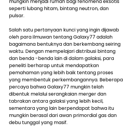
mungkin menjadi rumah bagi fenomena eksotis
seperti lubang hitam, bintang neutron, dan
pulsar.
Salah satu pertanyaan kunci yang ingin dijawab
oleh para ilmuwan tentang Galaxy77 adalah
bagaimana bentuknya dan berkembang seiring
waktu. Dengan mempelajari distribusi bintang
dan benda -benda lain di dalam galaksi, para
peneliti berharap untuk mendapatkan
pemahaman yang lebih baik tentang proses
yang membentuk perkembangannya. Beberapa
percaya bahwa Galaxy77 mungkin telah
dibentuk melalui serangkaian merger dan
tabrakan antara galaksi yang lebih kecil,
sementara yang lain berpendapat bahwa itu
mungkin berasal dari awan primordial gas dan
debu tunggal yang masif.