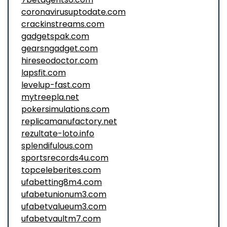
coronavirusuptodate.com
crackinstreams.com
gadgetspak.com
gearsngadget.com
hireseodoctor.com
lapsfit.com
levelup-fast.com
mytreepla.net
pokersimulations.com
replicamanufactory.net
rezultate-loto.info
splendifulous.com
sportsrecords4u.com
topceleberites.com
ufabetting8m4.com
ufabetunionum3.com
ufabetvalueum3.com
ufabetvaultm7.com