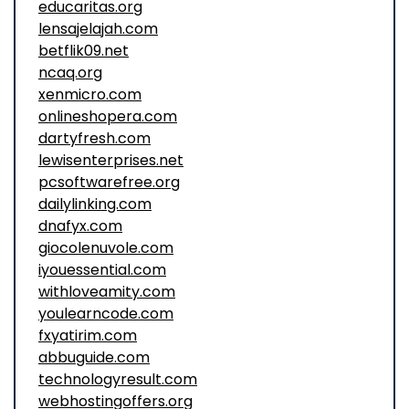
educaritas.org
lensajelajah.com
betflik09.net
ncaq.org
xenmicro.com
onlineshopera.com
dartyfresh.com
lewisenterprises.net
pcsoftwarefree.org
dailylinking.com
dnafyx.com
giocolenuvole.com
iyouessential.com
withloveamity.com
youlearncode.com
fxyatirim.com
abbuguide.com
technologyresult.com
webhostingoffers.org