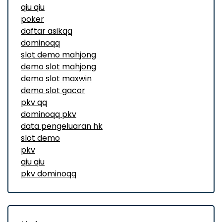
qiu qiu
poker
daftar asikqq
dominoqq
slot demo mahjong
demo slot mahjong
demo slot maxwin
demo slot gacor
pkv qq
dominoqq pkv
data pengeluaran hk
slot demo
pkv
qiu qiu
pkv dominoqq