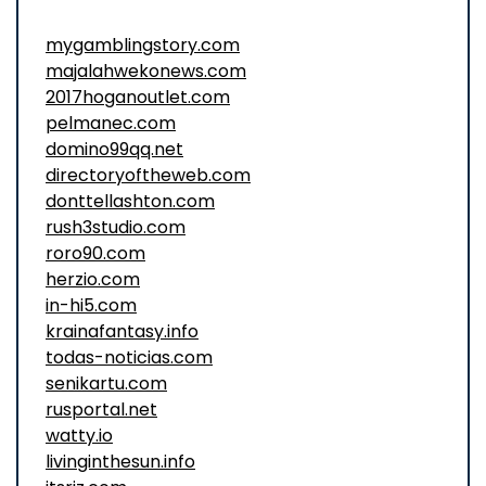
mygamblingstory.com
majalahwekonews.com
2017hoganoutlet.com
pelmanec.com
domino99qq.net
directoryoftheweb.com
donttellashton.com
rush3studio.com
roro90.com
herzio.com
in-hi5.com
krainafantasy.info
todas-noticias.com
senikartu.com
rusportal.net
watty.io
livinginthesun.info