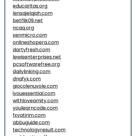
educaritas.org
lensajelajah.com
betflik09.net
ncaq.org
xenmicro.com
onlineshopera.com
dartyfresh.com
lewisenterprises.net
pcsoftwarefree.org
dailylinking.com
dnafyx.com
giocolenuvole.com
iyouessential.com
withloveamity.com
youlearncode.com
fxyatirim.com
abbuguide.com
technologyresult.com