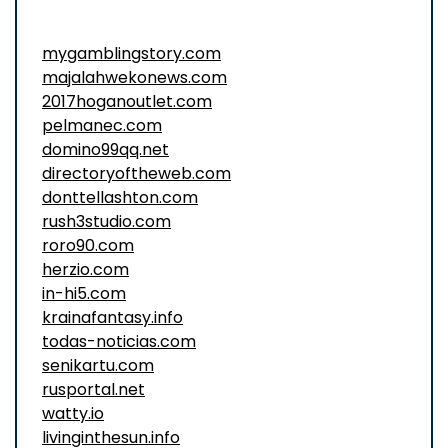
mygamblingstory.com
majalahwekonews.com
2017hoganoutlet.com
pelmanec.com
domino99qq.net
directoryoftheweb.com
donttellashton.com
rush3studio.com
roro90.com
herzio.com
in-hi5.com
krainafantasy.info
todas-noticias.com
senikartu.com
rusportal.net
watty.io
livinginthesun.info