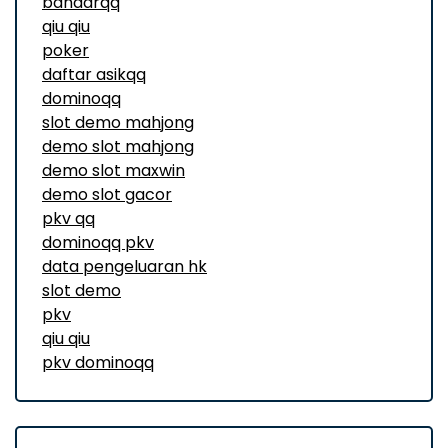
bandarqq
qiu qiu
poker
daftar asikqq
dominoqq
slot demo mahjong
demo slot mahjong
demo slot maxwin
demo slot gacor
pkv qq
dominoqq pkv
data pengeluaran hk
slot demo
pkv
qiu qiu
pkv dominoqq