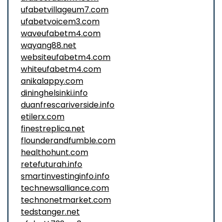
ufabetvillageum7.com
ufabetvoicem3.com
waveufabetm4.com
wayang88.net
websiteufabetm4.com
whiteufabetm4.com
anikalappy.com
dininghelsinki.info
duanfrescariverside.info
etilerx.com
finestreplica.net
flounderandfumble.com
healthohunt.com
retefuturah.info
smartinvestinginfo.info
technewsalliance.com
technonetmarket.com
tedstanger.net