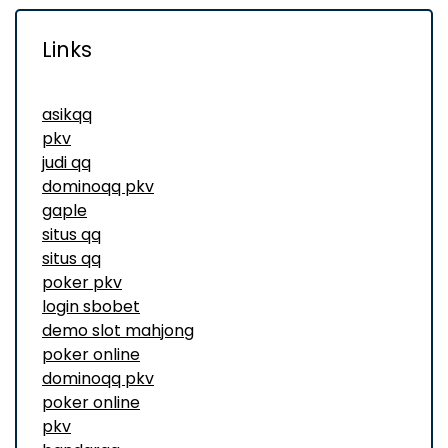
Links
asikqq
pkv
judi qq
dominoqq pkv
gaple
situs qq
situs qq
poker pkv
login sbobet
demo slot mahjong
poker online
dominoqq pkv
poker online
pkv