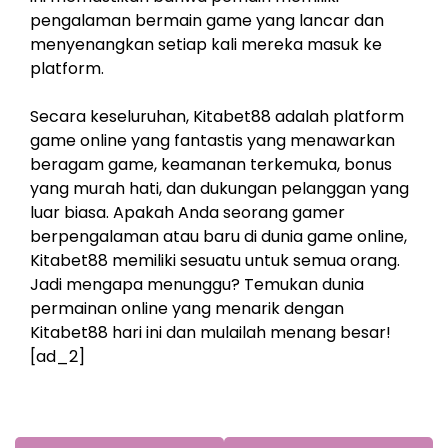
pengalaman bermain game yang lancar dan
menyenangkan setiap kali mereka masuk ke
platform.
Secara keseluruhan, Kitabet88 adalah platform
game online yang fantastis yang menawarkan
beragam game, keamanan terkemuka, bonus
yang murah hati, dan dukungan pelanggan yang
luar biasa. Apakah Anda seorang gamer
berpengalaman atau baru di dunia game online,
Kitabet88 memiliki sesuatu untuk semua orang.
Jadi mengapa menunggu? Temukan dunia
permainan online yang menarik dengan
Kitabet88 hari ini dan mulailah menang besar!
[ad_2]