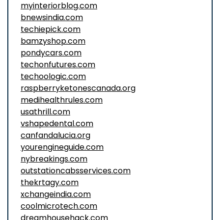
myinteriorblog.com
bnewsindia.com
techiepick.com
bamzyshop.com
pondycars.com
techonfutures.com
techoologic.com
raspberryketonescanada.org
medihealthrules.com
usathrill.com
vshapedental.com
canfandalucia.org
yourengineguide.com
nybreakings.com
outstationcabsservices.com
thekrtagy.com
xchangeindia.com
coolmicrotech.com
dreamhousehack.com