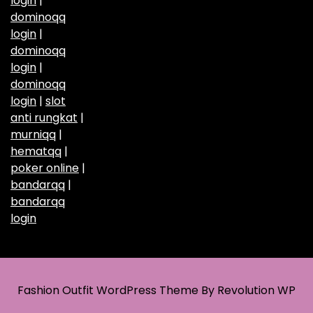
login
|
dominoqq
login
|
dominoqq
login
|
dominoqq
login
|
slot
anti rungkat
|
murniqq
|
hematqq
|
poker online
|
bandarqq
|
bandarqq
login
Fashion Outfit WordPress Theme By Revolution WP