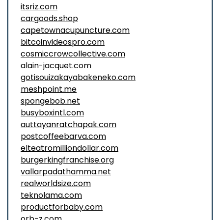
itsriz.com
cargoods.shop
capetownacupuncture.com
bitcoinvideospro.com
cosmiccrowcollective.com
alain-jacquet.com
gotisouizakayabakeneko.com
meshpoint.me
spongebob.net
busyboxintl.com
auttayanratchapak.com
postcoffeebarva.com
elteatromilliondollar.com
burgerkingfranchise.org
vallarpadathamma.net
realworldsize.com
teknolama.com
productforbaby.com
orb-z.com