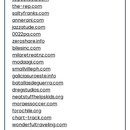
the-rep.com
saltyfranks.com
annerani.com
jazzatude.com
0022pa.com
zeroshare.info
bilesinc.com
milaretreatnz.com
modaagi.com
smallvilleph.com
galiciasuroeste.info
batallasdeguerra.com
dregstudios.com
neatstuffhelpskids.org
moraessoccer.com
forochile.org
chart-track.com
wonderfultraveling.com