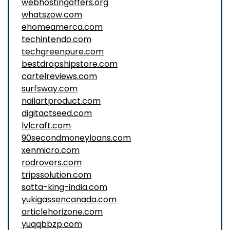
webhostingoffers.org
whatszow.com
ehomeamerca.com
techintendo.com
techgreenpure.com
bestdropshipstore.com
cartelreviews.com
surfsway.com
nailartproduct.com
digitactseed.com
lvlcraft.com
90secondmoneyloans.com
xenmicro.com
rodrovers.com
tripssolution.com
satta-king-india.com
yukigassencanada.com
articlehorizone.com
yuqqbbzp.com