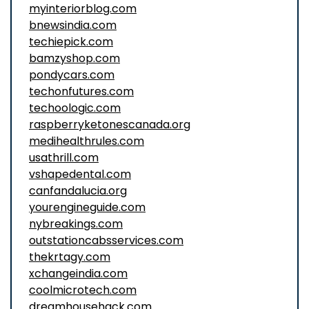
myinteriorblog.com
bnewsindia.com
techiepick.com
bamzyshop.com
pondycars.com
techonfutures.com
techoologic.com
raspberryketonescanada.org
medihealthrules.com
usathrill.com
vshapedental.com
canfandalucia.org
yourengineguide.com
nybreakings.com
outstationcabsservices.com
thekrtagy.com
xchangeindia.com
coolmicrotech.com
dreamhousehack.com