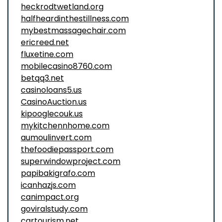
heckrodtwetland.org
halfheardinthestillness.com
mybestmassagechair.com
ericreed.net
fluxetine.com
mobilecasino8760.com
betqq3.net
casinoloans5.us
CasinoAuction.us
kipooglecouk.us
mykitchennhome.com
aumoulinvert.com
thefoodiepassport.com
superwindowproject.com
papibakigrafo.com
icanhazjs.com
canimpact.org
goviralstudy.com
cartourism.net