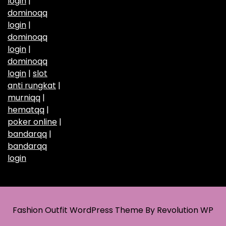
login
|
dominoqq
login
|
dominoqq
login
|
dominoqq
login
|
slot
anti rungkat
|
murniqq
|
hematqq
|
poker online
|
bandarqq
|
bandarqq
login
Fashion Outfit WordPress Theme By Revolution WP