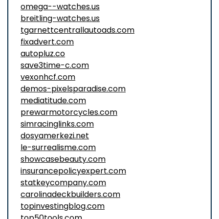
omega--watches.us
breitling-watches.us
tgarnettcentrallautoads.com
fixadvert.com
autopluz.co
save3time-c.com
vexonhcf.com
demos-pixelsparadise.com
mediatitude.com
prewarmotorcycles.com
simracinglinks.com
dosyamerkezi.net
le-surrealisme.com
showcasebeauty.com
insurancepolicyexpert.com
statkeycompany.com
carolinadeckbuilders.com
topinvestingblog.com
top50tools.com