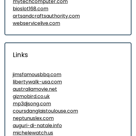
mytechcomputer.com
bioslot168.com
artsandcraftsauthority.com
webservicelive.com
Links
jimsfamousbbq.com
libertywalk-usa.com
australiamovie.net
gizmobird.co.uk
mp3djsong.com
coursdanglaistoulouse.com
neptunuslex.com
auguri-di-natale.info
michelewatch.us