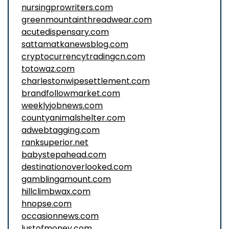
nursingprowriters.com
greenmountainthreadwear.com
acutedispensary.com
sattamatkanewsblog.com
cryptocurrencytradingcn.com
totowaz.com
charlestonwipesettlement.com
brandfollowmarket.com
weeklyjobnews.com
countyanimalshelter.com
adwebtagging.com
ranksuperior.net
babystepahead.com
destinationoverlooked.com
gamblingamount.com
hillclimbwax.com
hnopse.com
occasionnews.com
lustofmoney.com