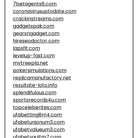
7betagents6.com
coronavirusuptodate.com
crackinstreams.com
gadgetspak.com
gearsngadget.com
hireseodoctor.com
lapsfit.com
levelup-fast.com
mytreepla.net
pokersimulations.com
replicamanufactory.net
rezultate-loto.info
splendifulous.com
sportsrecords4u.com
topceleberites.com
ufabetting8m4.com
ufabetunionum3.com
ufabetvalueum3.com
ufabetvaultm7.com