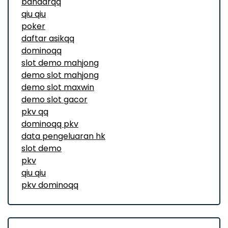
bandarqq
qiu qiu
poker
daftar asikqq
dominoqq
slot demo mahjong
demo slot mahjong
demo slot maxwin
demo slot gacor
pkv qq
dominoqq pkv
data pengeluaran hk
slot demo
pkv
qiu qiu
pkv dominoqq