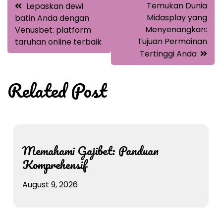
Post
Temukan Dunia
Lepaskan dewi
navigation
Midasplay yang
batin Anda dengan
Menyenangkan:
Venusbet: platform
Tujuan Permainan
taruhan online terbaik
Tertinggi Anda
Related Post
Memahami Gajibet: Panduan
Komprehensif
August 9, 2026