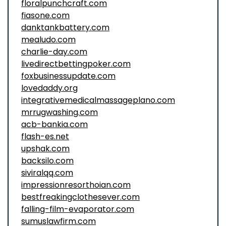
floralpunchcraft.com
fiasone.com
danktankbattery.com
mealudo.com
charlie-day.com
livedirectbettingpoker.com
foxbusinessupdate.com
lovedaddy.org
integrativemedicalmassageplano.com
mrrugwashing.com
acb-bankia.com
flash-es.net
upshak.com
backsilo.com
siviralqq.com
impressionresorthoian.com
bestfreakingclothesever.com
falling-film-evaporator.com
sumuslawfirm.com