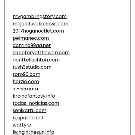
mygamblingstory.com
majalahwekonews.com
2017hoganoutlet.com
pelmanec.com
domino99qq.net
directoryoftheweb.com
donttellashton.com
rush3studio.com
roro90.com
herzio.com
in-hi5.com
krainafantasy.info
todas-noticias.com
senikartu.com
rusportal.net
watty.io
livinginthesun.info