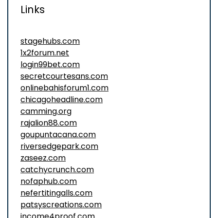
Links
stagehubs.com
1x2forum.net
login99bet.com
secretcourtesans.com
onlinebahisforum1.com
chicagoheadline.com
camming.org
rajalion88.com
goupuntacana.com
riversedgepark.com
zaseez.com
catchycrunch.com
nofaphub.com
nefertitingalls.com
patsyscreations.com
income4proof.com