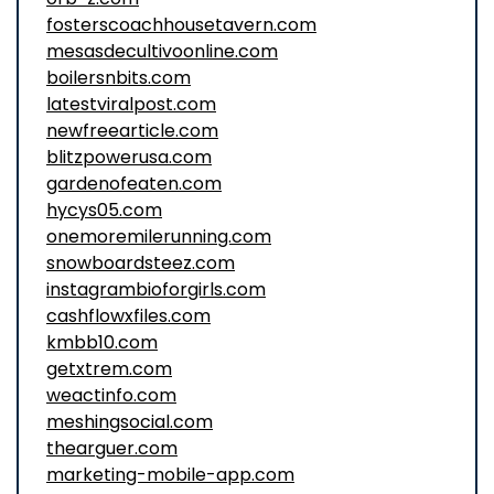
fosterscoachhousetavern.com
mesasdecultivoonline.com
boilersnbits.com
latestviralpost.com
newfreearticle.com
blitzpowerusa.com
gardenofeaten.com
hycys05.com
onemoremilerunning.com
snowboardsteez.com
instagrambioforgirls.com
cashflowxfiles.com
kmbb10.com
getxtrem.com
weactinfo.com
meshingsocial.com
thearguer.com
marketing-mobile-app.com