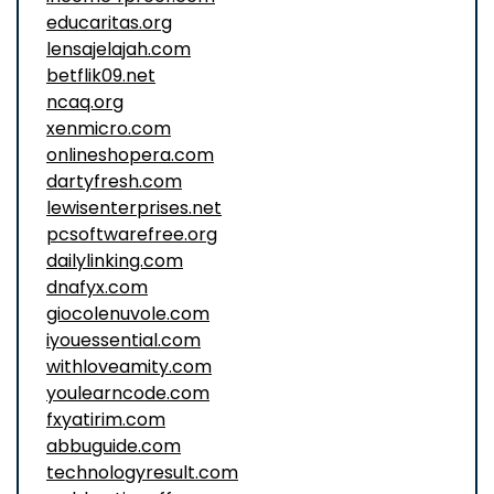
educaritas.org
lensajelajah.com
betflik09.net
ncaq.org
xenmicro.com
onlineshopera.com
dartyfresh.com
lewisenterprises.net
pcsoftwarefree.org
dailylinking.com
dnafyx.com
giocolenuvole.com
iyouessential.com
withloveamity.com
youlearncode.com
fxyatirim.com
abbuguide.com
technologyresult.com