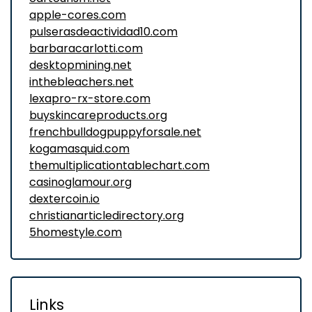
apple-cores.com
pulserasdeactividad10.com
barbaracarlotti.com
desktopmining.net
inthebleachers.net
lexapro-rx-store.com
buyskincareproducts.org
frenchbulldogpuppyforsale.net
kogamasquid.com
themultiplicationtablechart.com
casinoglamour.org
dextercoin.io
christianarticledirectory.org
5homestyle.com
Links