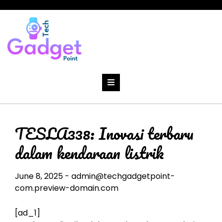
Skip
to
content
TESLA338: Inovasi terbaru
dalam kendaraan listrik
June 8, 2025
-
admin@techgadgetpoint-
com.preview-domain.com
[ad_1]