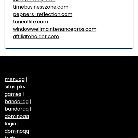
timebusinesszone.com
peppers-reflection.com
tuneoflife.com
windowwellmaintenancepros.com
affiliateholder.com
menuqq
|
situs pkv
games
|
bandarqq
|
bandarqq
|
dominoqq
login
|
dominoqq