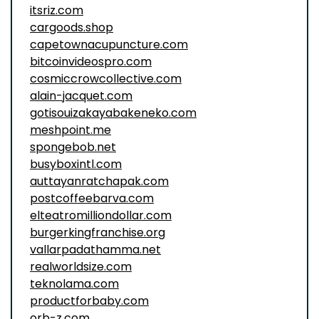
itsriz.com
cargoods.shop
capetownacupuncture.com
bitcoinvideospro.com
cosmiccrowcollective.com
alain-jacquet.com
gotisouizakayabakeneko.com
meshpoint.me
spongebob.net
busyboxintl.com
auttayanratchapak.com
postcoffeebarva.com
elteatromilliondollar.com
burgerkingfranchise.org
vallarpadathamma.net
realworldsize.com
teknolama.com
productforbaby.com
orb-z.com