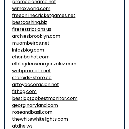
promocioname.net
wimaxworld.com
freeonlinecricketgames.net
bestcashing.biz
firerestrictions.us
archiesbrooklyn.com
muambeiros.net
infozblog.com
chonbaihat.com
elblogdeoscargonzalez.com
webpromote.net
steroids-store.co
arteydecoracion.net
fithog.com
bestlaptopbestmonitor.com
georginaryland.com
roseandbasil.com
thewhitewhitelights.com
atdhe.ws