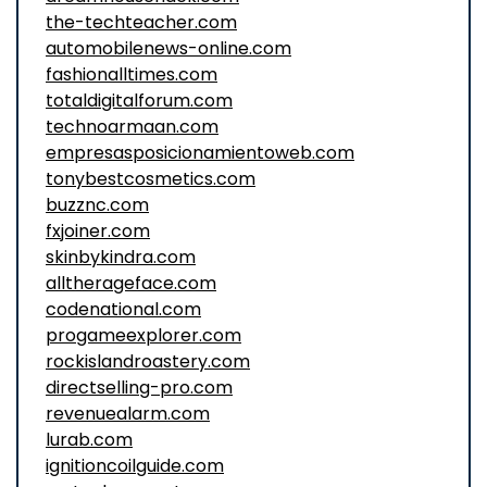
the-techteacher.com
automobilenews-online.com
fashionalltimes.com
totaldigitalforum.com
technoarmaan.com
empresasposicionamientoweb.com
tonybestcosmetics.com
buzznc.com
fxjoiner.com
skinbykindra.com
alltherageface.com
codenational.com
progameexplorer.com
rockislandroastery.com
directselling-pro.com
revenuealarm.com
lurab.com
ignitioncoilguide.com