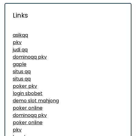
Links
asikqq
pkv
judi qq
dominoqq pkv
gaple
situs qq
situs qq
poker pkv
login sbobet
demo slot mahjong
poker online
dominoqq pkv
poker online
pkv