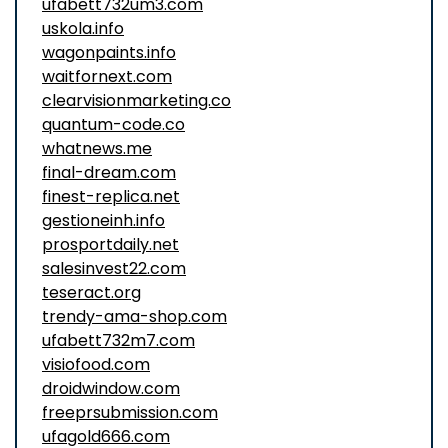
ufabett732um3.com
uskola.info
wagonpaints.info
waitfornext.com
clearvisionmarketing.co
quantum-code.co
whatnews.me
final-dream.com
finest-replica.net
gestioneinh.info
prosportdaily.net
salesinvest22.com
teseract.org
trendy-ama-shop.com
ufabett732m7.com
visiofood.com
droidwindow.com
freeprsubmission.com
ufagold666.com