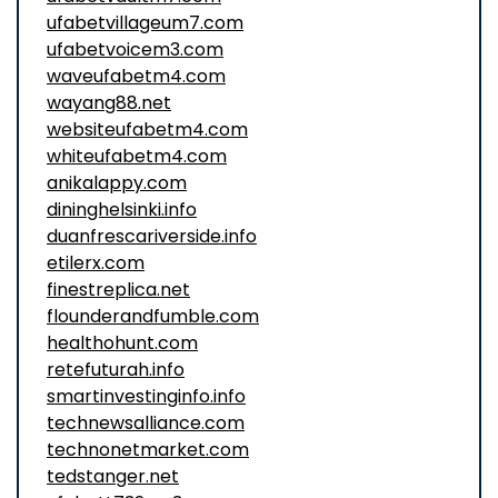
ufabetvillageum7.com
ufabetvoicem3.com
waveufabetm4.com
wayang88.net
websiteufabetm4.com
whiteufabetm4.com
anikalappy.com
dininghelsinki.info
duanfrescariverside.info
etilerx.com
finestreplica.net
flounderandfumble.com
healthohunt.com
retefuturah.info
smartinvestinginfo.info
technewsalliance.com
technonetmarket.com
tedstanger.net