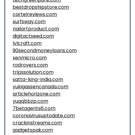
bestdropshipstore.com
cartelreviews.com
surfsway.com
nailartproduct.com
digitactseed.com
lvlcraft.com
90secondmoneyloans.com
xenmicro.com
rodrovers.com
tripssolution.com
satta-king-india.com
yukigassencanada.com
articlehorizone.com
yuqqbbzp.com
7betagents6.com
coronavirusuptodate.com
crackinstreams.com
gadgetspak.com