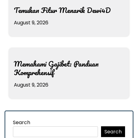
Temukan Fitur Menarik Dewi4D
August 9, 2026
Memahami Gajibet: Panduan
Komprehensif
August 9, 2026
Search
Search