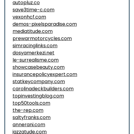
autopluz.co
save3time-c.com
vexonhcf.com
demos-pixelsparadise.com
mediatitude.com
prewarmotorcycles.com
simracinglinks.com
dosyamerkezi.net
le-surrealisme.com
showcasebeauty.com
insurancepolicyexpert.com
statkeycompany.com
carolinadeckbuilders.com
topinvestingblog.com
top50tools.com
the-rep.com
saltyfranks.com
annerani.com
jazzatude.com