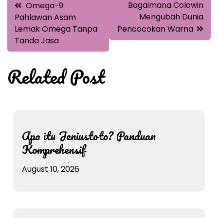
Post
Bagaimana Colowin
Omega-9:
navigation
Mengubah Dunia
Pahlawan Asam
Lemak Omega Tanpa
Pencocokan Warna
Tanda Jasa
Related Post
Apa itu Jeniustoto? Panduan
Komprehensif
August 10, 2026