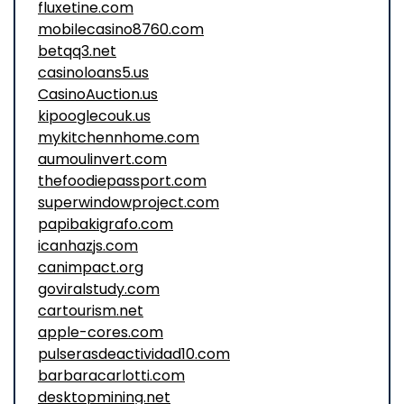
fluxetine.com
mobilecasino8760.com
betqq3.net
casinoloans5.us
CasinoAuction.us
kipooglecouk.us
mykitchennhome.com
aumoulinvert.com
thefoodiepassport.com
superwindowproject.com
papibakigrafo.com
icanhazjs.com
canimpact.org
goviralstudy.com
cartourism.net
apple-cores.com
pulserasdeactividad10.com
barbaracarlotti.com
desktopmining.net