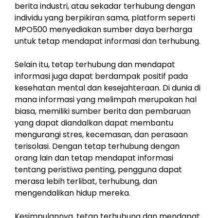
berita industri, atau sekadar terhubung dengan
individu yang berpikiran sama, platform seperti
MPO500 menyediakan sumber daya berharga
untuk tetap mendapat informasi dan terhubung.
Selain itu, tetap terhubung dan mendapat
informasi juga dapat berdampak positif pada
kesehatan mental dan kesejahteraan. Di dunia di
mana informasi yang melimpah merupakan hal
biasa, memiliki sumber berita dan pembaruan
yang dapat diandalkan dapat membantu
mengurangi stres, kecemasan, dan perasaan
terisolasi. Dengan tetap terhubung dengan
orang lain dan tetap mendapat informasi
tentang peristiwa penting, pengguna dapat
merasa lebih terlibat, terhubung, dan
mengendalikan hidup mereka.
Kesimpulannya, tetap terhubung dan mendapat