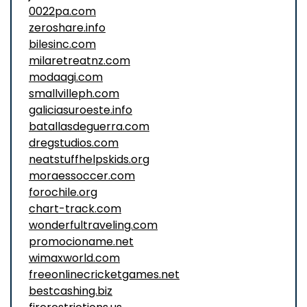
0022pa.com
zeroshare.info
bilesinc.com
milaretreatnz.com
modaagi.com
smallvilleph.com
galiciasuroeste.info
batallasdeguerra.com
dregstudios.com
neatstuffhelpskids.org
moraessoccer.com
forochile.org
chart-track.com
wonderfultraveling.com
promocioname.net
wimaxworld.com
freeonlinecricketgames.net
bestcashing.biz