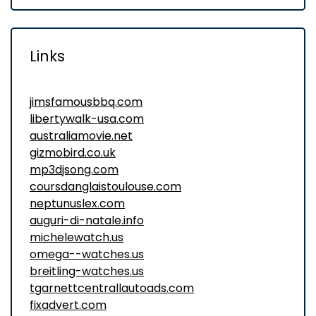
Links
jimsfamousbbq.com
libertywalk-usa.com
australiamovie.net
gizmobird.co.uk
mp3djsong.com
coursdanglaistoulouse.com
neptunuslex.com
auguri-di-natale.info
michelewatch.us
omega--watches.us
breitling-watches.us
tgarnettcentrallautoads.com
fixadvert.com