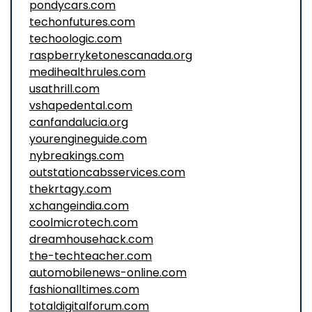
pondycars.com
techonfutures.com
techoologic.com
raspberryketonescanada.org
medihealthrules.com
usathrill.com
vshapedental.com
canfandalucia.org
yourengineguide.com
nybreakings.com
outstationcabsservices.com
thekrtagy.com
xchangeindia.com
coolmicrotech.com
dreamhousehack.com
the-techteacher.com
automobilenews-online.com
fashionalltimes.com
totaldigitalforum.com