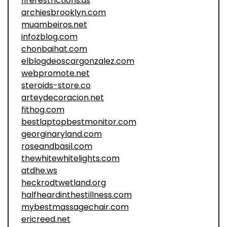
firerestrictions.us
archiesbrooklyn.com
muambeiros.net
infozblog.com
chonbaihat.com
elblogdeoscargonzalez.com
webpromote.net
steroids-store.co
arteydecoracion.net
fithog.com
bestlaptopbestmonitor.com
georginaryland.com
roseandbasil.com
thewhitewhitelights.com
atdhe.ws
heckrodtwetland.org
halfheardinthestillness.com
mybestmassagechair.com
ericreed.net