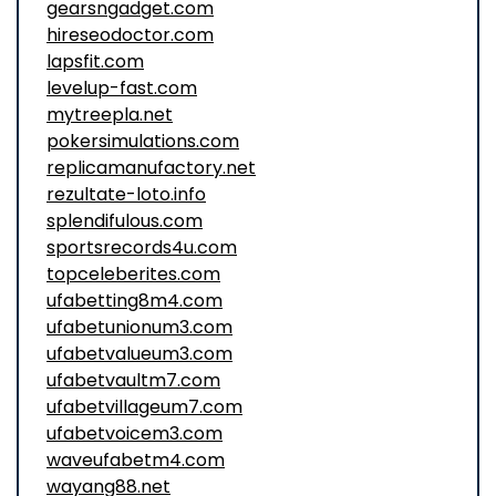
gearsngadget.com
hireseodoctor.com
lapsfit.com
levelup-fast.com
mytreepla.net
pokersimulations.com
replicamanufactory.net
rezultate-loto.info
splendifulous.com
sportsrecords4u.com
topceleberites.com
ufabetting8m4.com
ufabetunionum3.com
ufabetvalueum3.com
ufabetvaultm7.com
ufabetvillageum7.com
ufabetvoicem3.com
waveufabetm4.com
wayang88.net