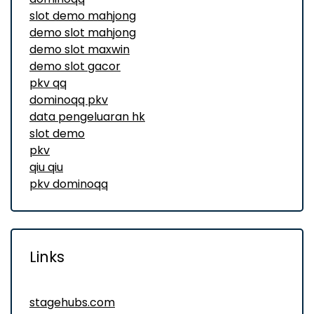
slot demo mahjong
demo slot mahjong
demo slot maxwin
demo slot gacor
pkv qq
dominoqq pkv
data pengeluaran hk
slot demo
pkv
qiu qiu
pkv dominoqq
Links
stagehubs.com